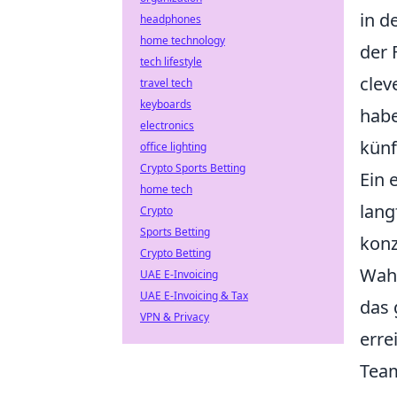
in d
headphones
home technology
der 
tech lifestyle
clev
travel tech
keyboards
habe
electronics
künf
office lighting
Crypto Sports Betting
Ein 
home tech
lang
Crypto
Sports Betting
konz
Crypto Betting
Wahr
UAE E-Invoicing
UAE E-Invoicing & Tax
das 
VPN & Privacy
erre
Team