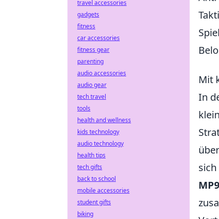
travel accessories
Takt
gadgets
fitness
Spie
car accessories
Belo
fitness gear
parenting
audio accessories
Mit 
audio gear
In d
tech travel
tools
klei
health and wellness
Stra
kids technology
audio technology
über
health tips
sich
tech gifts
back to school
MP
mobile accessories
zusa
student gifts
biking