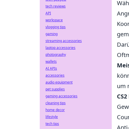
Wähl
tech reviews
Angr
API
workspace
Koor
vlogging tips
geme
gaming
streaming accessories
Darü
laptop accessories
Oftm
photography
wallets
Mei
AI APIs
könn
accessories
audio equipment
um n
pet supplies
CS2
gaming accessories
cleaning tips
Gewi
home decor
Coun
lifestyle
tech tips
Anti