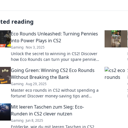
ated reading
Eco Rounds Unleashed: Turning Pennies
into Power Plays in CS2
Gaming
Nov 3, 2025
Unlock the secret to winning in CS2! Discover
how Eco Rounds can turn your spare pennies
into game-changing power plays!
Going Green: Winning CS2 Eco Rounds
Without Breaking the Bank
Gaming
Aug 29, 2025
Master eco rounds in CS2 without spending a
fortune! Discover money-saving tips and
strategies to win while going green.
Mit leeren Taschen zum Sieg: Eco-
Runden in CS2 clever nutzen
Gaming
Jun 8, 2025
Entdecke, wie du mit leeren Taschen in CS2