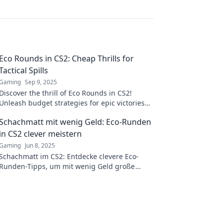
Eco Rounds in CS2: Cheap Thrills for
Tactical Spills
Gaming
Sep 9, 2025
Discover the thrill of Eco Rounds in CS2!
Unleash budget strategies for epic victories
and tactical wins. Join the fray now!
Schachmatt mit wenig Geld: Eco-Runden
in CS2 clever meistern
Gaming
Jun 8, 2025
Schachmatt im CS2: Entdecke clevere Eco-
Runden-Tipps, um mit wenig Geld große
Gewinne zu erzielen! Sei der Champion ohne
viel auszugeben!