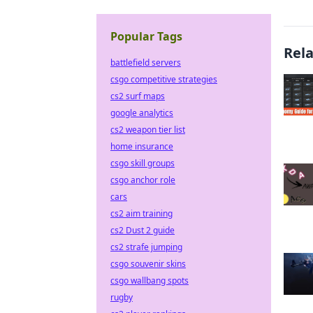
Popular Tags
Rel
battlefield servers
csgo competitive strategies
cs2 surf maps
google analytics
cs2 weapon tier list
home insurance
csgo skill groups
csgo anchor role
cars
cs2 aim training
cs2 Dust 2 guide
cs2 strafe jumping
csgo souvenir skins
csgo wallbang spots
rugby