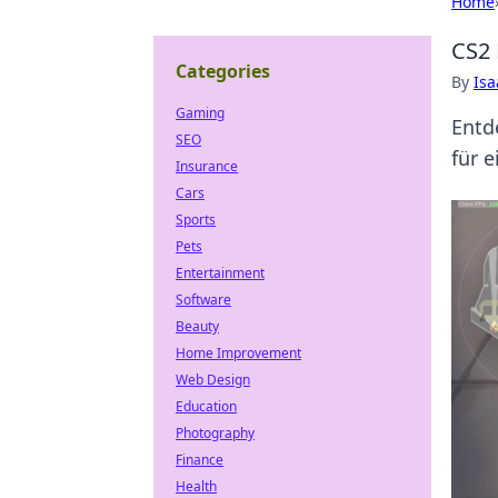
Home
CS2 
Categories
By
Is
Gaming
Entd
SEO
für 
Insurance
Cars
Sports
Pets
Entertainment
Software
Beauty
Home Improvement
Web Design
Education
Photography
Finance
Health