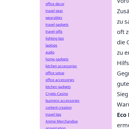
Vort
office decor
Zusä
travel gear
wearables
zu s
travel gadgets
oft 
travel gifts
lighting tips
die 
laptops
zu e
audio
home gadgets
Hilf
kitchen accessories
Gegn
office setup
office accessories
gute
kitchen gadgets
Sieg
Crypto Casino
business accessories
Waru
content creation
Eco
travel tips
Anime Merchandise
ermö
organization