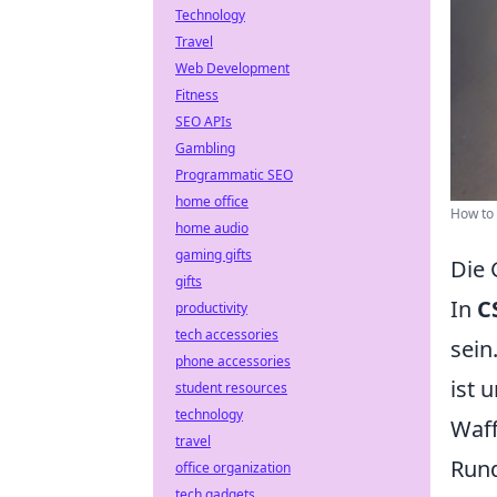
Technology
Travel
Web Development
Fitness
SEO APIs
Gambling
Programmatic SEO
home office
How to 
home audio
gaming gifts
Die 
gifts
In
C
productivity
tech accessories
sein
phone accessories
ist 
student resources
technology
Waff
travel
Rund
office organization
tech gadgets