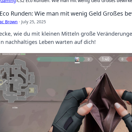
›
Gaming
›
CS2 Eco Runden: Wie man mit wenig Geld Großes bewirk
Eco Runden: Wie man mit wenig Geld Großes be
aac Brown
·
July 25, 2025
ecke, wie du mit kleinen Mitteln große Veränderunge
ein nachhaltiges Leben warten auf dich!