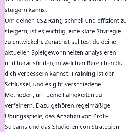
steigern kannst
Um deinen
CS2 Rang
schnell und effizient zu
steigern, ist es wichtig, eine klare Strategie
zu entwickeln. Zunächst solltest du deine
aktuellen Spielgewohnheiten analysieren
und herausfinden, in welchen Bereichen du
dich verbessern kannst.
Training
ist der
Schlüssel, und es gibt verschiedene
Methoden, um deine Fähigkeiten zu
verfeinern. Dazu gehören regelmäßige
Übungsspiele, das Ansehen von Profi-
Streams und das Studieren von Strategien