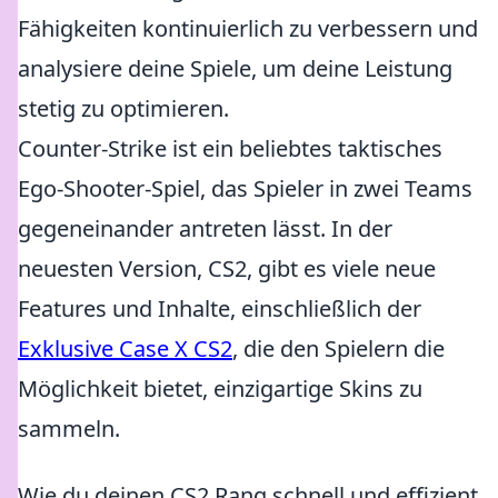
Fähigkeiten kontinuierlich zu verbessern und
analysiere deine Spiele, um deine Leistung
stetig zu optimieren.
Counter-Strike ist ein beliebtes taktisches
Ego-Shooter-Spiel, das Spieler in zwei Teams
gegeneinander antreten lässt. In der
neuesten Version, CS2, gibt es viele neue
Features und Inhalte, einschließlich der
Exklusive Case X CS2
, die den Spielern die
Möglichkeit bietet, einzigartige Skins zu
sammeln.
Wie du deinen CS2 Rang schnell und effizient