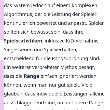
das System jedoch auf einem komplexen
Algorithmus, der die Leistung der Spieler
kontinuierlich bewertet und anpasst. Spieler
sollten sich bewusst sein, dass ihre
Spielstatistiken
, inklusive K/D-Verhältnis,
Siegesserien und Spielverhalten,
entscheidend für die Rangzuordnung sind.
Ein weiterer verbreiteter Mythos besagt,
dass die
Ränge
einfach ignoriert werden
können, wenn man nur gut spielt. Viele
glauben, dass individuelle Leistungen alleine
ausschlaggebend sind, um in höhere Ränge