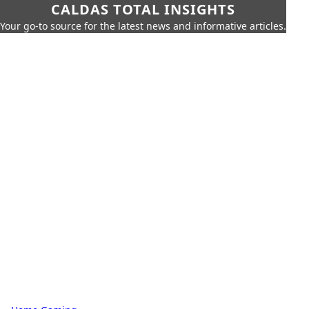
CALDAS TOTAL INSIGHTS
Your go-to source for the latest news and informative articles.