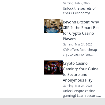
Gaming
Feb 5, 2025
Unlock the secrets of
CSGO's economy!
Master buying and
Beyond Bitcoin: Why
selling strategies to
elevate your game and
XRP Is the Smart Bet
outsmart the
for Crypto Casino
competition.
Players
Gaming
Mar 24, 2026
XRP offers fast, cheap
crypto casino fun.
Discover why it's
Crypto Casino
smarter than Bitcoin for
your gaming. Play
Gaming: Your Guide
smarter, win bigger!
to Secure and
Anonymous Play
Gaming
Mar 24, 2026
Unlock crypto casino
gaming! Learn secure,
anonymous play, find
top sites. Your guide to