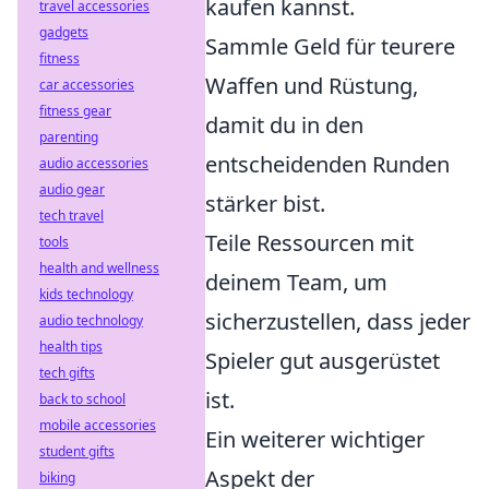
kaufen kannst.
travel accessories
gadgets
Sammle Geld für teurere
fitness
Waffen und Rüstung,
car accessories
fitness gear
damit du in den
parenting
entscheidenden Runden
audio accessories
audio gear
stärker bist.
tech travel
Teile Ressourcen mit
tools
health and wellness
deinem Team, um
kids technology
sicherzustellen, dass jeder
audio technology
health tips
Spieler gut ausgerüstet
tech gifts
ist.
back to school
mobile accessories
Ein weiterer wichtiger
student gifts
Aspekt der
biking