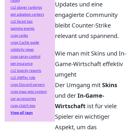
rugby
Updates und eine
cs2 player rankings
engagierte Community
pet adoption centers
cs2 faceit tips
bleibt Counter-Strike
gaming events
relevant und spannend.
csgo ranks
csgo Cache guide
celebrity news
Wie man mit Skins und In-
csgo spray control
Game-Wirtschaft effektiv
pet insurance
cs2 toxicity reports
umgeht
cs2 AWPer role
Der Umgang mit
Skins
csgo Discord servers
csgo map veto system
und der
In-Game-
car accessories
Wirtschaft
ist für viele
csgo clutch tips
View all tags
Spieler ein wichtiger
Aspekt, um das