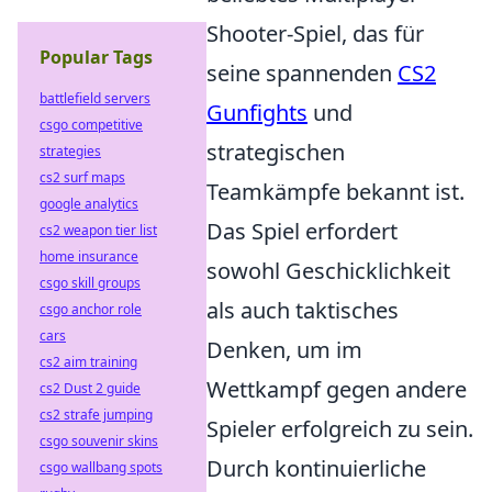
Shooter-Spiel, das für
Popular Tags
seine spannenden
CS2
battlefield servers
Gunfights
und
csgo competitive
strategischen
strategies
cs2 surf maps
Teamkämpfe bekannt ist.
google analytics
Das Spiel erfordert
cs2 weapon tier list
home insurance
sowohl Geschicklichkeit
csgo skill groups
als auch taktisches
csgo anchor role
cars
Denken, um im
cs2 aim training
Wettkampf gegen andere
cs2 Dust 2 guide
cs2 strafe jumping
Spieler erfolgreich zu sein.
csgo souvenir skins
Durch kontinuierliche
csgo wallbang spots