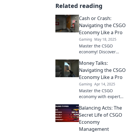
Related reading
Cash or Crash:
Navigating the CSGO
Economy Like a Pro
Gaming
May 18, 2025
Master the CSGO
economy! Discover
strategies to maximize
Money Talks:
profits and avoid pitfalls
in Cash or Crash. Click
Navigating the CSGO
to level up your game!
Economy Like a Pro
Gaming
Apr 14, 2025
Master the CSGO
economy with expert
tips and tricks! Boost
Balancing Acts: The
your wallet and play like
a pro—discover the
Secret Life of CSGO
secrets now!
Economy
Management