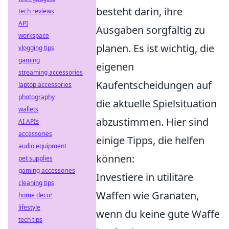
besteht darin, ihre
tech reviews
API
Ausgaben sorgfältig zu
workspace
planen. Es ist wichtig, die
vlogging tips
gaming
eigenen
streaming accessories
Kaufentscheidungen auf
laptop accessories
photography
die aktuelle Spielsituation
wallets
abzustimmen. Hier sind
AI APIs
accessories
einige Tipps, die helfen
audio equipment
können:
pet supplies
gaming accessories
Investiere in utilitäre
cleaning tips
Waffen wie Granaten,
home decor
lifestyle
wenn du keine gute Waffe
tech tips