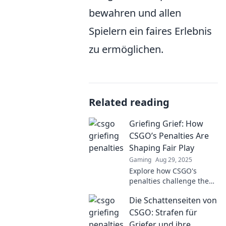
bewahren und allen
Spielern ein faires Erlebnis
zu ermöglichen.
Related reading
Griefing Grief: How
CSGO’s Penalties Are
Shaping Fair Play
Gaming
Aug 29, 2025
Explore how CSGO's
penalties challenge the
boundaries of fair play
Die Schattenseiten von
and change the way we
experience griefing in
CSGO: Strafen für
gaming.
Griefer und ihre