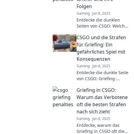
Folgen
Gaming
Jun 8, 2025
Entdecke die dunklen
Seiten von CSGO: Welche
Strafen erwarten Griefer
CSGO und die Strafen
und wie beeinflussen sie
das Spiel? Jetzt mehr
für Griefing: Ein
erfahren!
gefährliches Spiel mit
Konsequenzen
Gaming
Jun 8, 2025
Entdecke die dunkle Seite
von CSGO: Griefing-
Strafen, die dein Spiel
Griefing in CSGO:
ruinieren können. Lass
dich von den
Warum das Verbotene
Konsequenzen
oft die besten Strafen
schockieren!
nach sich zieht
Gaming
Jun 8, 2025
Entdecke, warum das
Griefing in CSGO oft die