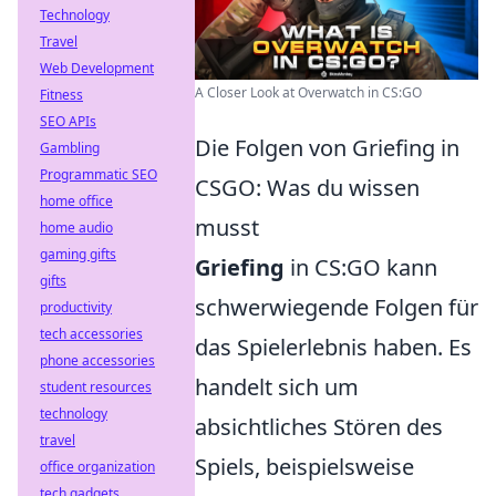
Technology
Travel
Web Development
A Closer Look at Overwatch in CS:GO
Fitness
SEO APIs
Die Folgen von Griefing in
Gambling
Programmatic SEO
CSGO: Was du wissen
home office
musst
home audio
gaming gifts
Griefing
in CS:GO kann
gifts
schwerwiegende Folgen für
productivity
tech accessories
das Spielerlebnis haben. Es
phone accessories
handelt sich um
student resources
technology
absichtliches Stören des
travel
Spiels, beispielsweise
office organization
tech gadgets