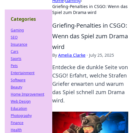
Home
›
Gaming
›
Griefing-Penalties in CSGO: Wenn das
Spiel zum Drama wird
Categories
Griefing-Penalties in CSGO:
Gaming
Wenn das Spiel zum Drama
SEO
Insurance
wird
Cars
By
Amelia Clarke
·
July 25, 2025
Sports
Pets
Entdecke die dunkle Seite von
Entertainment
CSGO! Erfahrt, welche Strafen
Software
Griefer erwarten und warum
Beauty
das Spiel schnell zum Drama
Home Improvement
wird.
Web Design
Education
Photography
Finance
Health