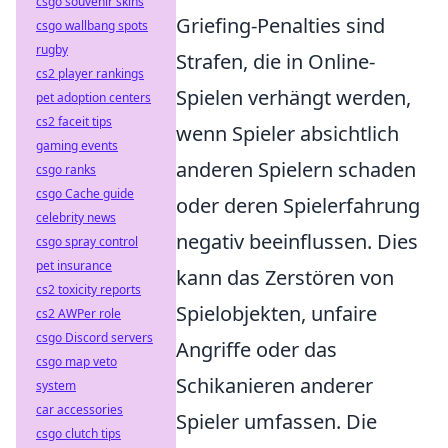
csgo souvenir skins
Griefing-Penalties sind
csgo wallbang spots
rugby
Strafen, die in Online-
cs2 player rankings
Spielen verhängt werden,
pet adoption centers
cs2 faceit tips
wenn Spieler absichtlich
gaming events
anderen Spielern schaden
csgo ranks
csgo Cache guide
oder deren Spielerfahrung
celebrity news
negativ beeinflussen. Dies
csgo spray control
pet insurance
kann das Zerstören von
cs2 toxicity reports
Spielobjekten, unfaire
cs2 AWPer role
csgo Discord servers
Angriffe oder das
csgo map veto
Schikanieren anderer
system
car accessories
Spieler umfassen. Die
csgo clutch tips