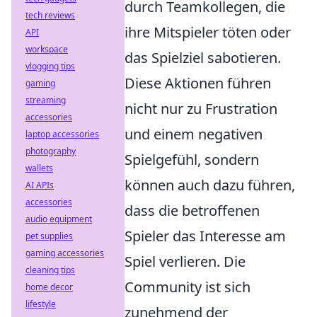
durch Teamkollegen, die
tech reviews
ihre Mitspieler töten oder
API
workspace
das Spielziel sabotieren.
vlogging tips
Diese Aktionen führen
gaming
streaming
nicht nur zu Frustration
accessories
und einem negativen
laptop accessories
photography
Spielgefühl, sondern
wallets
können auch dazu führen,
AI APIs
accessories
dass die betroffenen
audio equipment
Spieler das Interesse am
pet supplies
gaming accessories
Spiel verlieren. Die
cleaning tips
Community ist sich
home decor
lifestyle
zunehmend der