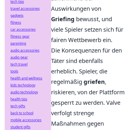
tech tips
Auswirkungen von
travel accessories
gadgets
Griefing
bewusst, und
fitness
viele Spieler setzen sich für
car accessories
fitness gear
fairen Wettbewerb ein.
parenting
Die Konsequenzen für den
audio accessories
audio gear
Täter sind ebenfalls
tech travel
erheblich. Spieler, die
tools
health and wellness
regelmäßig
griefen
,
kids technology
riskieren, von der Plattform
audio technology
health tips
gesperrt zu werden. Valve
tech gifts
verfolgt strenge
back to school
mobile accessories
Maßnahmen gegen
student gifts