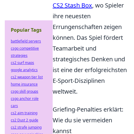
CS2 Stash Box
, wo Spieler
ihre neuesten
Errungenschaften zeigen
Popular Tags
können. Das Spiel fördert
battlefield servers
Teamarbeit und
csgo competitive
strategies
strategisches Denken und
cs2 surf maps
ist eine der erfolgreichsten
google analytics
cs2 weapon tier list
E-Sport-Disziplinen
home insurance
weltweit.
csgo skill groups
csgo anchor role
cars
Griefing-Penalties erklärt:
cs2 aim training
Wie du sie vermeiden
cs2 Dust 2 guide
cs2 strafe jumping
kannst