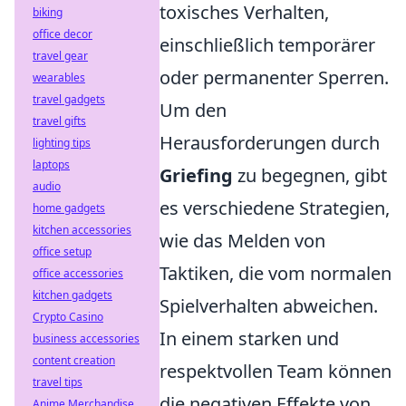
toxisches Verhalten,
biking
office decor
einschließlich temporärer
travel gear
oder permanenter Sperren.
wearables
travel gadgets
Um den
travel gifts
Herausforderungen durch
lighting tips
laptops
Griefing
zu begegnen, gibt
audio
es verschiedene Strategien,
home gadgets
kitchen accessories
wie das Melden von
office setup
Taktiken, die vom normalen
office accessories
kitchen gadgets
Spielverhalten abweichen.
Crypto Casino
In einem starken und
business accessories
content creation
respektvollen Team können
travel tips
die negativen Effekte von
Anime Merchandise