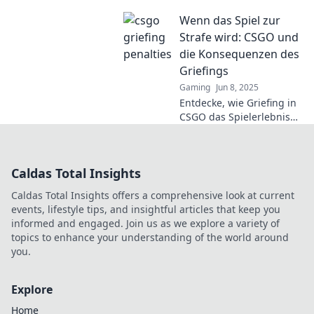
härtesten Strafen nach
Wenn das Spiel zur
sich zieht und welche
Strategien dagegen
Strafe wird: CSGO und
helfen!
die Konsequenzen des
Griefings
Gaming
Jun 8, 2025
Entdecke, wie Griefing in
CSGO das Spielerlebnis
ruiniert und welche
drastischen Folgen es für
die Betroffenen hat!
Caldas Total Insights
Caldas Total Insights offers a comprehensive look at current
events, lifestyle tips, and insightful articles that keep you
informed and engaged. Join us as we explore a variety of
topics to enhance your understanding of the world around
you.
Explore
Home