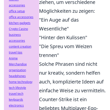
ziehen, um verschiedene
accessories
Möglichkeiten zu zeigen:
office setup
office accessories
"Ein Auge auf das
kitchen gadgets
Wesentliche"
Crypto Casino
business
"Hinter den Kulissen"
accessories
"Die Spreu vom Weizen
content creation
travel tips
trennen"
Anime
Solche Phrasen sind nicht
Merchandise
organization
nur kreativ, sondern helfen
headphones
auch, komplizierte Ideen auf
home technology
tech lifestyle
einfache Weise zu vermitteln.
travel tech
Counter-Strike ist ein
keyboards
electronics
beliebtes Multiplayer-Ego-