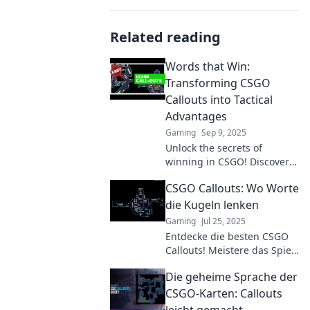
Related reading
Words that Win:
Transforming CSGO
Callouts into Tactical
Advantages
Gaming
Sep 9, 2025
Unlock the secrets of
winning in CSGO! Discover
how powerful callouts can
CSGO Callouts: Wo Worte
turn the tide in your favor
and elevate your gameplay.
die Kugeln lenken
Gaming
Jul 25, 2025
Entdecke die besten CSGO
Callouts! Meistere das Spiel
mit den richtigen Worten
Die geheime Sprache der
und führe deine
Teamkollegen zum Sieg!
CSGO-Karten: Callouts