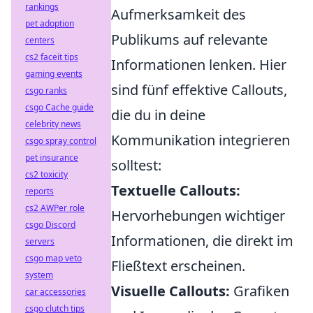
rankings
Aufmerksamkeit des
pet adoption
Publikums auf relevante
centers
cs2 faceit tips
Informationen lenken. Hier
gaming events
sind fünf effektive Callouts,
csgo ranks
csgo Cache guide
die du in deine
celebrity news
Kommunikation integrieren
csgo spray control
pet insurance
solltest:
cs2 toxicity
Textuelle Callouts:
reports
cs2 AWPer role
Hervorhebungen wichtiger
csgo Discord
Informationen, die direkt im
servers
csgo map veto
Fließtext erscheinen.
system
Visuelle Callouts:
Grafiken
car accessories
csgo clutch tips