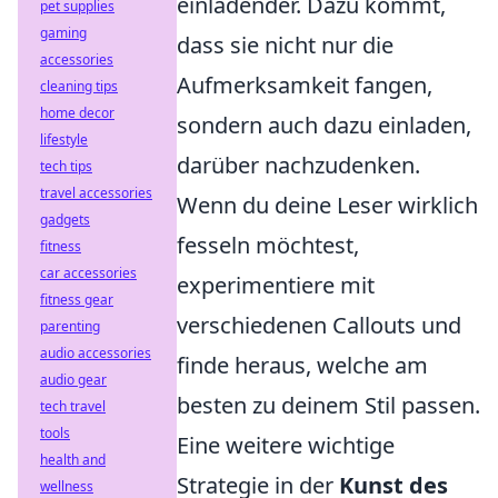
einladender. Dazu kommt,
pet supplies
gaming
dass sie nicht nur die
accessories
Aufmerksamkeit fangen,
cleaning tips
home decor
sondern auch dazu einladen,
lifestyle
darüber nachzudenken.
tech tips
travel accessories
Wenn du deine Leser wirklich
gadgets
fesseln möchtest,
fitness
car accessories
experimentiere mit
fitness gear
verschiedenen Callouts und
parenting
audio accessories
finde heraus, welche am
audio gear
besten zu deinem Stil passen.
tech travel
tools
Eine weitere wichtige
health and
Strategie in der
Kunst des
wellness