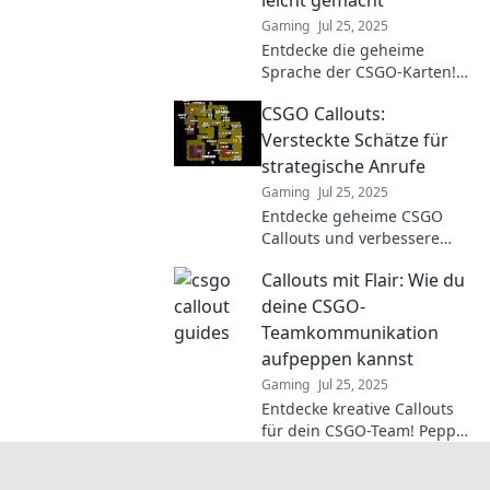
leicht gemacht
Gaming
Jul 25, 2025
Entdecke die geheime
Sprache der CSGO-Karten!
Lerne die besten Callouts
CSGO Callouts:
und dominiere jedes Match!
Jetzt Tipps sichern und
Versteckte Schätze für
besser spielen!
strategische Anrufe
Gaming
Jul 25, 2025
Entdecke geheime CSGO
Callouts und verbessere
deine strategischen Anrufe!
Callouts mit Flair: Wie du
Werde zum Meister und
überliste deine Gegner!
deine CSGO-
Teamkommunikation
aufpeppen kannst
Gaming
Jul 25, 2025
Entdecke kreative Callouts
für dein CSGO-Team! Peppe
die Kommunikation auf und
dominiere das Spiel mit