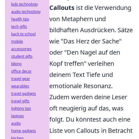
kids technology
Callouts
ist die Verwendung
audio technology
von Metaphern und
health tips
tech gifts
bildhaften Ausdrücken. Sätze
back to school
wie "Das Herz der Sache"
mobile
accessories
oder "Den Nagel auf den
student gifts
Kopf treffen" verleihen
biking
office decor
deinem Text Tiefe und
travel gear
emotionale Resonanz.
wearables
travel gadgets
Zudem werden deine Leser
travel gifts
oft neugierig auf das, was
lighting tips
laptops
folgt. Du könntest auch eine
audio
Liste von Callouts in Betracht
home gadgets
kitchen