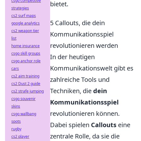
csgo competitive
bietet.
strategies
cs2 surf maps
5 Callouts, die dein
google analytics
cs2 weapon tier
Kommunikationsspiel
list
revolutionieren werden
home insurance
csgo skill groups
In der heutigen
csgo anchor role
Kommunikationswelt gibt es
cars
cs2 aim training
zahlreiche Tools und
cs2 Dust 2 guide
Techniken, die
dein
cs2 strafe jumping
csgo souvenir
Kommunikationsspiel
skins
revolutionieren können.
csgo wallbang
spots
Dabei spielen
Callouts
eine
rugby
zentrale Rolle, da sie die
cs2 player