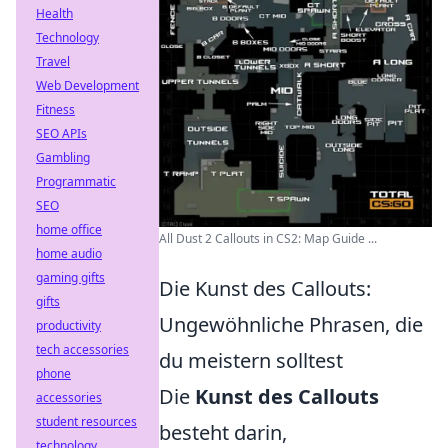
Health
Technology
Travel
Web Development
Fitness
SEO APIs
Gambling
Programmatic
SEO
home office
All Dust 2 Callouts in CS2: Map Guide ...
home audio
gaming gifts
Die Kunst des Callouts:
gifts
Ungewöhnliche Phrasen, die
productivity
tech accessories
du meistern solltest
phone
Die
Kunst des Callouts
accessories
student resources
besteht darin,
technology