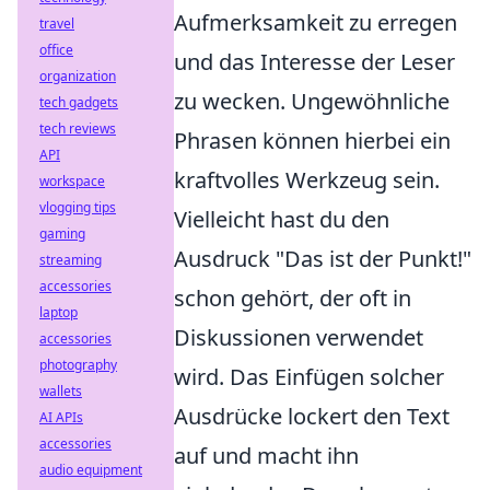
Aufmerksamkeit zu erregen
travel
office
und das Interesse der Leser
organization
zu wecken. Ungewöhnliche
tech gadgets
tech reviews
Phrasen können hierbei ein
API
kraftvolles Werkzeug sein.
workspace
vlogging tips
Vielleicht hast du den
gaming
Ausdruck "Das ist der Punkt!"
streaming
accessories
schon gehört, der oft in
laptop
Diskussionen verwendet
accessories
photography
wird. Das Einfügen solcher
wallets
Ausdrücke lockert den Text
AI APIs
accessories
auf und macht ihn
audio equipment