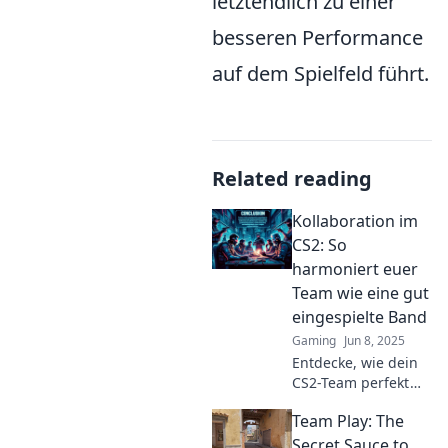
letztendlich zu einer
besseren Performance
auf dem Spielfeld führt.
Related reading
Kollaboration im
CS2: So
harmoniert euer
Team wie eine gut
eingespielte Band
Gaming
Jun 8, 2025
Entdecke, wie dein
CS2-Team perfekt
harmoniert! Tipps
Team Play: The
für perfekte
Zusammenarbeit
Secret Sauce to