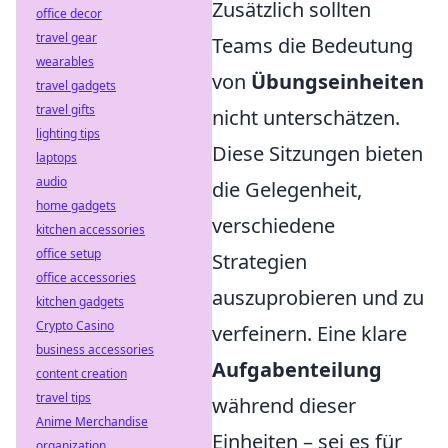
Zusätzlich sollten
office decor
travel gear
Teams die Bedeutung
wearables
von
Übungseinheiten
travel gadgets
travel gifts
nicht unterschätzen.
lighting tips
Diese Sitzungen bieten
laptops
audio
die Gelegenheit,
home gadgets
verschiedene
kitchen accessories
office setup
Strategien
office accessories
auszuprobieren und zu
kitchen gadgets
Crypto Casino
verfeinern. Eine klare
business accessories
Aufgabenteilung
content creation
travel tips
während dieser
Anime Merchandise
Einheiten – sei es für
organization