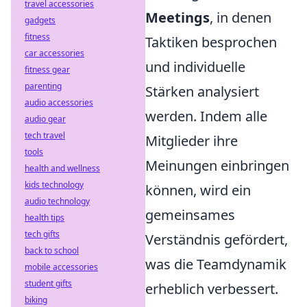
travel accessories
Meetings
, in denen
gadgets
fitness
Taktiken besprochen
car accessories
und individuelle
fitness gear
parenting
Stärken analysiert
audio accessories
werden. Indem alle
audio gear
tech travel
Mitglieder ihre
tools
Meinungen einbringen
health and wellness
kids technology
können, wird ein
audio technology
gemeinsames
health tips
tech gifts
Verständnis gefördert,
back to school
was die Teamdynamik
mobile accessories
student gifts
erheblich verbessert.
biking