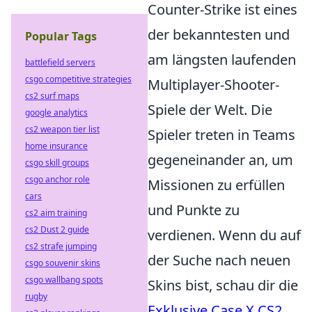
Counter-Strike ist eines
der bekanntesten und
Popular Tags
am längsten laufenden
battlefield servers
csgo competitive strategies
Multiplayer-Shooter-
cs2 surf maps
Spiele der Welt. Die
google analytics
cs2 weapon tier list
Spieler treten in Teams
home insurance
gegeneinander an, um
csgo skill groups
csgo anchor role
Missionen zu erfüllen
cars
und Punkte zu
cs2 aim training
cs2 Dust 2 guide
verdienen. Wenn du auf
cs2 strafe jumping
der Suche nach neuen
csgo souvenir skins
csgo wallbang spots
Skins bist, schau dir die
rugby
Exklusive Case X CS2