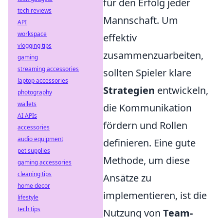
für den Erfolg jeder
tech reviews
Mannschaft. Um
API
workspace
effektiv
vlogging tips
zusammenzuarbeiten,
gaming
streaming accessories
sollten Spieler klare
laptop accessories
Strategien
entwickeln,
photography
wallets
die Kommunikation
AI APIs
fördern und Rollen
accessories
audio equipment
definieren. Eine gute
pet supplies
Methode, um diese
gaming accessories
cleaning tips
Ansätze zu
home decor
implementieren, ist die
lifestyle
tech tips
Nutzung von
Team-