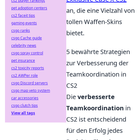
cs2 player rankings
pet adoption centers
an, die eine Vielzahl von
cs2 faceit tips
tollen Waffen-Skins
gaming events
csgo ranks
bietet.
csgo Cache guide
celebrity news
5 bewährte Strategien
csgo spray control
pet insurance
zur Verbesserung der
cs2 toxicity reports
Teamkoordination in
cs2 AWPer role
csgo Discord servers
CS2
csgo map veto system
Die
verbesserte
car accessories
csgo clutch tips
Teamkoordination
in
View all tags
CS2 ist entscheidend
für den Erfolg jedes