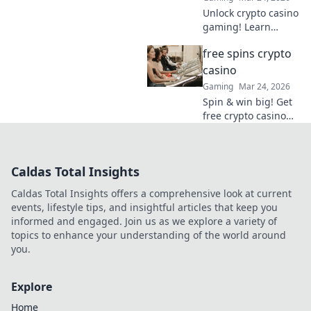
Unlock crypto casino
gaming! Learn
secure, anonymous
free spins crypto
play, find top sites.
Your guide to the
casino
future of online
Gaming
Mar 24, 2026
casinos.
Spin & win big! Get
free crypto casino
spins today. Play
your favorite games
and cash out your
Caldas Total Insights
crypto.
Caldas Total Insights offers a comprehensive look at current
events, lifestyle tips, and insightful articles that keep you
informed and engaged. Join us as we explore a variety of
topics to enhance your understanding of the world around
you.
Explore
Home