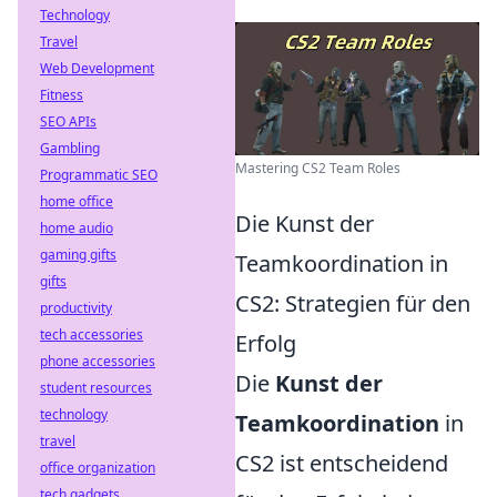
Technology
Travel
Web Development
Fitness
SEO APIs
Gambling
Mastering CS2 Team Roles
Programmatic SEO
home office
Die Kunst der
home audio
gaming gifts
Teamkoordination in
gifts
CS2: Strategien für den
productivity
tech accessories
Erfolg
phone accessories
Die
Kunst der
student resources
technology
Teamkoordination
in
travel
CS2 ist entscheidend
office organization
tech gadgets