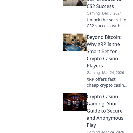
wie in einer Band.
CS2 Success
Lass den Erfolg
Gaming
Dec 5, 2024
rocken!
Unlock the secret to
CS2 success with
team play strategies
Beyond Bitcoin:
that elevate your
game! Discover tips
Why XRP Is the
that can transform
Smart Bet for
your gameplay.
Crypto Casino
Players
Gaming
Mar 24, 2026
XRP offers fast,
cheap crypto casino
fun. Discover why
Crypto Casino
it's smarter than
Bitcoin for your
Gaming: Your
gaming. Play
Guide to Secure
smarter, win bigger!
and Anonymous
Play
Gaming
Mar 24, 2026