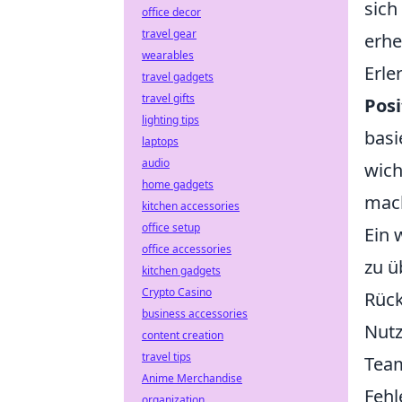
sich
office decor
travel gear
erhe
wearables
Erle
travel gadgets
travel gifts
Pos
lighting tips
basi
laptops
audio
wich
home gadgets
mach
kitchen accessories
office setup
Ein 
office accessories
zu ü
kitchen gadgets
Crypto Casino
Rück
business accessories
Nutz
content creation
travel tips
Team
Anime Merchandise
Fehl
organization