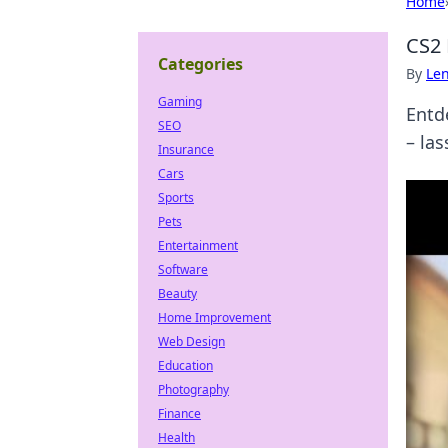
Home
CS2 
Categories
By
Len
Gaming
Entd
SEO
– la
Insurance
Cars
Sports
Pets
Entertainment
Software
Beauty
Home Improvement
Web Design
Education
Photography
Finance
Health