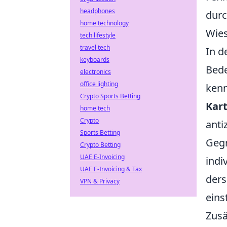
headphones
durc
home technology
Wies
tech lifestyle
travel tech
In d
keyboards
Bede
electronics
office lighting
kenn
Crypto Sports Betting
Kar
home tech
Crypto
anti
Sports Betting
Gegn
Crypto Betting
UAE E-Invoicing
indi
UAE E-Invoicing & Tax
ders
VPN & Privacy
eins
Zusä