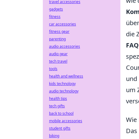
wie 
travel accessories
gadgets
Kom
fitness
über
car accessories
fitness gear
die 
parenting
FAQ
audio accessories
audio gear
spez
tech travel
Coun
tools
health and wellness
und 
kids technology
um Z
audio technology
health tips
vers
tech gifts
back to school
Wie 
mobile accessories
student gifts
Das
biking