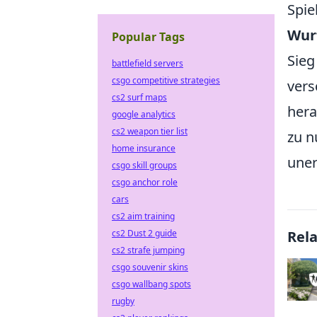
Spie
Wur
Popular Tags
Sieg
battlefield servers
csgo competitive strategies
vers
cs2 surf maps
hera
google analytics
cs2 weapon tier list
zu n
home insurance
uner
csgo skill groups
csgo anchor role
cars
cs2 aim training
cs2 Dust 2 guide
Rel
cs2 strafe jumping
csgo souvenir skins
csgo wallbang spots
rugby