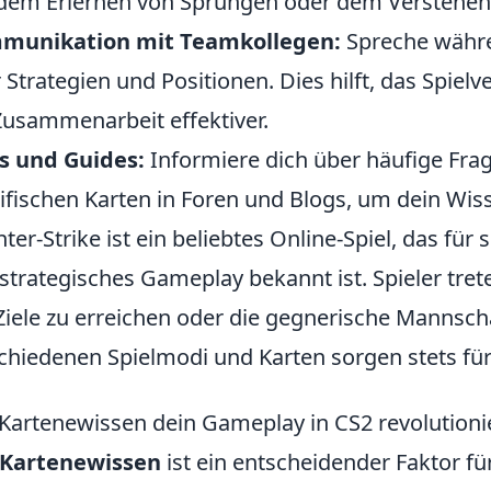
dem Erlernen von Sprüngen oder dem Verstehen v
munikation mit Teamkollegen:
Spreche währe
 Strategien und Positionen. Dies hilft, das Spiel
Zusammenarbeit effektiver.
s und Guides:
Informiere dich über häufige Fra
ifischen Karten in Foren und Blogs, um dein Wis
ter-Strike ist ein beliebtes Online-Spiel, das für
strategisches Gameplay bekannt ist. Spieler tre
iele zu erreichen oder die gegnerische Mannscha
chiedenen Spielmodi und Karten sorgen stets f
Kartenewissen dein Gameplay in CS2 revolution
Kartenewissen
ist ein entscheidender Faktor für 