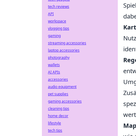
Spie
tech reviews
API
dabe
workspace
Kar
vlogging tips
gaming
Nutz
streaming accessories
iden
laptop accessories
photography
Reg
wallets
entw
AI APIs
accessories
Umge
audio equipment
Zusä
pet supplies
gaming accessories
spez
cleaning tips
wert
home decor
lifestyle
Map
tech tips