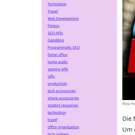
Technology
Travel
Web Development
Fitness
SEO APIs
Gambling
Programmatic SEO
home office
home audio
gaming gifts
gifts
productivity
tech accessories
phone accessories
Map Awa
student resources
technology
Die 
travel
office organization
Um d
tech gadgets