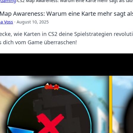
›
Gaming
›
CS2 Map Awareness: Warum eine Karte mehr sagt als ta
Map Awareness: Warum eine Karte mehr sagt al
a Voss
·
August 10, 2025
ecke, wie Karten in CS2 deine Spielstrategien revolut
ss dich vom Game überraschen!