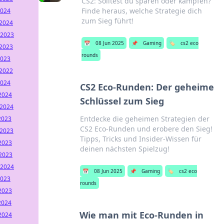
CS2: Solltest du sparen oder kämpfen?
Finde heraus, welche Strategie dich
2024
zum Sieg führt!
2024
2023
📅
08 Jun 2025
📌
Gaming
🏷️
cs2 eco
2023
rounds
2023
2022
2024
CS2 Eco-Runden: Der geheime
2024
Schlüssel zum Sieg
2024
Entdecke die geheimen Strategien der
2023
CS2 Eco-Runden und erobere den Sieg!
2023
Tipps, Tricks und Insider-Wissen für
2023
deinen nächsten Spielzug!
2023
2024
📅
08 Jun 2025
📌
Gaming
🏷️
cs2 eco
2023
rounds
2023
2024
Wie man mit Eco-Runden in
2024