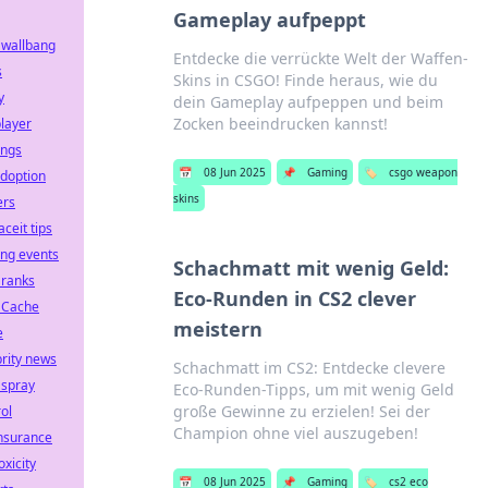
Gameplay aufpeppt
 wallbang
Entdecke die verrückte Welt der Waffen-
s
Skins in CSGO! Finde heraus, wie du
y
dein Gameplay aufpeppen und beim
Zocken beeindrucken kannst!
player
ings
📅
08 Jun 2025
📌
Gaming
🏷️
csgo weapon
adoption
skins
ers
aceit tips
ng events
Schachmatt mit wenig Geld:
 ranks
Eco-Runden in CS2 clever
 Cache
meistern
e
brity news
Schachmatt im CS2: Entdecke clevere
 spray
Eco-Runden-Tipps, um mit wenig Geld
große Gewinne zu erzielen! Sei der
ol
Champion ohne viel auszugeben!
insurance
oxicity
📅
08 Jun 2025
📌
Gaming
🏷️
cs2 eco