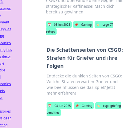
CSGO und überwinde deine Gegner mit
PIs
strategischer Raffinesse! Mach dich
ssories
bereit zu gewinnen!
o
pment
📅
08 Jun 2025
📌
Gaming
🏷️
csgo CT
upplies
setups
ng
ssories
Die Schattenseiten von CSGO:
ing tips
 decor
Strafen für Griefer und ihre
tyle
Folgen
tips
Entdecke die dunklen Seiten von CSGO:
l
Welche Strafen erwarten Griefer und
ssories
wie beeinflussen sie das Spiel? Jetzt
ets
mehr erfahren!
ss
📅
08 Jun 2025
📌
Gaming
🏷️
csgo griefing
ssories
penalties
ss gear
nting