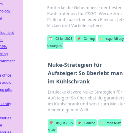
th
Entdecke die Geheimnisse der besten
nology
Kaufstrategien für CSGO! Werde zum
el
Profi und spare bei jedem Einkauf. Jetzt
klicken und Vorteile sichern!
lopment
📅
08 Jun 2025
📌
Gaming
🏷️
csgo full buy
ss
strategies
APIs
ling
rammatic
Nuke-Strategien für
Aufsteiger: So überlebt man
 office
im Kühlschrank
 audio
ng gifts
Entdecke clevere Nuke-Strategien für
Aufsteiger! So überlebst du garantiert
im Kühlschrank und wirst zum Meister
ctivity
deiner eigenen Welt.
ssories
📅
08 Jun 2025
📌
Gaming
🏷️
csgo Nuke
e
guide
ssories