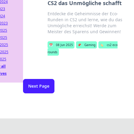
2024
CS2 das Unmögliche schafft
2023
Entdecke die Geheimnisse der Eco-
2024
Runden in CS2 und lerne, wie du das
2023
Unmögliche erreichst! Werde zum
2025
Meister des Sparens und Gewinnen!
2025
2025
📅
08 Jun 2025
📌
Gaming
🏷️
cs2 eco
2025
rounds
2025
 all
ives
Next Page