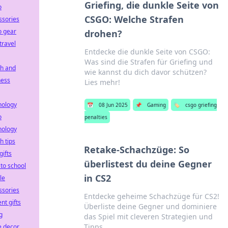
Griefing, die dunkle Seite von
o
CSGO: Welche Strafen
ssories
o gear
drohen?
travel
Entdecke die dunkle Seite von CSGO:
Was sind die Strafen für Griefing und
th and
wie kannst du dich davor schützen?
ness
Lies mehr!
nology
📅
08 Jun 2025
📌
Gaming
🏷️
csgo griefing
o
penalties
nology
h tips
Retake-Schachzüge: So
gifts
überlistest du deine Gegner
 to school
in CS2
le
ssories
Entdecke geheime Schachzüge für CS2!
nt gifts
Überliste deine Gegner und dominiere
g
das Spiel mit cleveren Strategien und
Tipps.
e decor