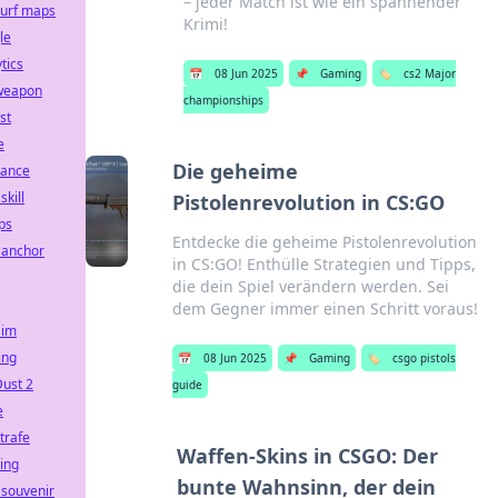
– jeder Match ist wie ein spannender
surf maps
Krimi!
le
tics
📅
08 Jun 2025
📌
Gaming
🏷️
cs2 Major
weapon
championships
ist
e
Die geheime
rance
skill
Pistolenrevolution in CS:GO
ps
Entdecke die geheime Pistolenrevolution
 anchor
in CS:GO! Enthülle Strategien und Tipps,
die dein Spiel verändern werden. Sei
dem Gegner immer einen Schritt voraus!
aim
ing
📅
08 Jun 2025
📌
Gaming
🏷️
csgo pistols
Dust 2
guide
e
trafe
Waffen-Skins in CSGO: Der
ing
bunte Wahnsinn, der dein
 souvenir