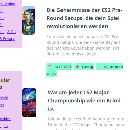
to Betting
Die Geheimnisse der CS2 Pre-
E-
Round Setups, die dein Spiel
cing
E-
revolutionieren werden
cing & Tax
Entdecke die unschlagbaren CS2 Pre-
& Privacy
Round Setups, die dein Gameplay auf
das nächste Level heben werden! Hol
dir die Geheimnisse jetzt!
📅
08 Jun 2025
📌
Gaming
🏷️
cs2 pre-round
setups
ular
s
Warum jeder CS2 Major
efield
Championship wie ein Krimi
ers
ist
Erlebe die packenden Wendungen und
etitive
Dramen der CS2 Major Championships
egies