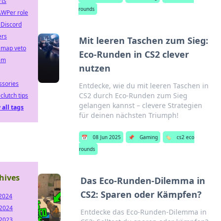
rts
rounds
AWPer role
 Discord
ers
Mit leeren Taschen zum Sieg:
 map veto
Eco-Runden in CS2 clever
em
nutzen
ssories
Entdecke, wie du mit leeren Taschen in
CS2 durch Eco-Runden zum Sieg
clutch tips
gelangen kannst – clevere Strategien
 all tags
für deinen nächsten Triumph!
📅
08 Jun 2025
📌
Gaming
🏷️
cs2 eco
rounds
hives
Das Eco-Runden-Dilemma in
CS2: Sparen oder Kämpfen?
2024
2024
Entdecke das Eco-Runden-Dilemma in
2023