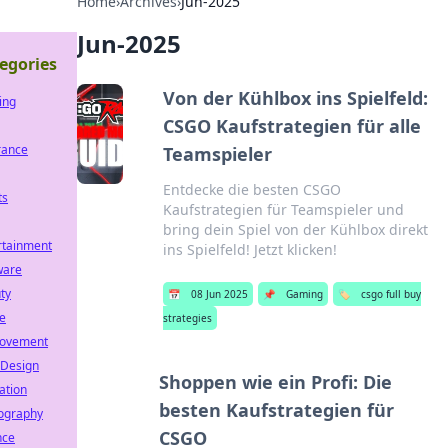
Home
›
Archives
›
Jun-2025
Jun-2025
egories
Von der Kühlbox ins Spielfeld:
ing
CSGO Kaufstrategien für alle
rance
Teamspieler
Entdecke die besten CSGO
ts
Kaufstrategien für Teamspieler und
bring dein Spiel von der Kühlbox direkt
rtainment
ins Spielfeld! Jetzt klicken!
ware
ty
📅
08 Jun 2025
📌
Gaming
🏷️
csgo full buy
e
strategies
ovement
Design
Shoppen wie ein Profi: Die
ation
besten Kaufstrategien für
ography
CSGO
nce