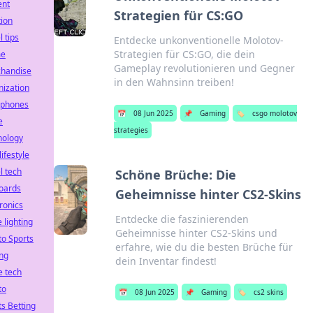
ent
Strategien für CS:GO
tion
l tips
Entdecke unkonventionelle Molotov-
Strategien für CS:GO, die dein
me
Gameplay revolutionieren und Gegner
handise
in den Wahnsinn treiben!
nization
phones
📅
08 Jun 2025
📌
Gaming
🏷️
csgo molotov
e
strategies
nology
lifestyle
l tech
Schöne Brüche: Die
oards
Geheimnisse hinter CS2-Skins
ronics
Entdecke die faszinierenden
e lighting
Geheimnisse hinter CS2-Skins und
to Sports
erfahre, wie du die besten Brüche für
ing
dein Inventar findest!
 tech
to
📅
08 Jun 2025
📌
Gaming
🏷️
cs2 skins
ts Betting