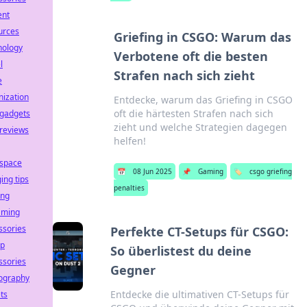
ent
urces
Griefing in CSGO: Warum das
nology
Verbotene oft die besten
l
Strafen nach sich zieht
e
nization
Entdecke, warum das Griefing in CSGO
oft die härtesten Strafen nach sich
 gadgets
zieht und welche Strategien dagegen
 reviews
helfen!
space
📅
08 Jun 2025
📌
Gaming
🏷️
csgo griefing
ing tips
penalties
ng
aming
ssories
Perfekte CT-Setups für CSGO:
op
So überlistest du deine
ssories
Gegner
ography
Entdecke die ultimativen CT-Setups für
ts