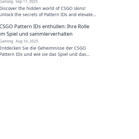
Gaming
Sep 11, 2025
Discover the hidden world of CSGO skins!
Unlock the secrets of Pattern IDs and elevate
your gameplay with our insider tips and
CSGO Pattern IDs enthüllen: Ihre Rolle
tricks.
im Spiel und sammlerverhalten
Gaming
Aug 10, 2025
Entdecken Sie die Geheimnisse der CSGO
Pattern IDs und wie sie das Spiel und das
Sammelverhalten revolutionieren! Jetzt mehr
erfahren!