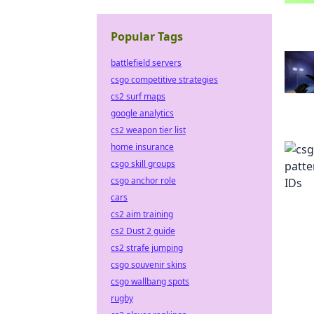
Popular Tags
battlefield servers
csgo competitive strategies
cs2 surf maps
google analytics
cs2 weapon tier list
home insurance
csgo skill groups
csgo anchor role
cars
cs2 aim training
cs2 Dust 2 guide
cs2 strafe jumping
csgo souvenir skins
csgo wallbang spots
rugby