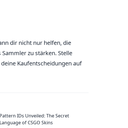
nn dir nicht nur helfen, die
 Sammler zu stärken. Stelle
d deine Kaufentscheidungen auf
Pattern IDs Unveiled: The Secret
Language of CSGO Skins