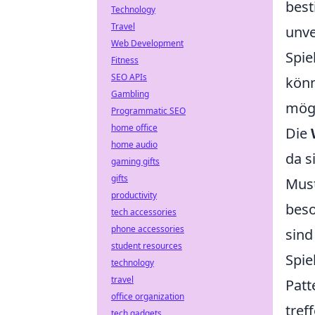
best
Technology
Travel
unve
Web Development
Spie
Fitness
SEO APIs
könn
Gambling
mögl
Programmatic SEO
home office
Die
home audio
da s
gaming gifts
gifts
Must
productivity
beso
tech accessories
phone accessories
sind
student resources
Spie
technology
travel
Patt
office organization
tref
tech gadgets