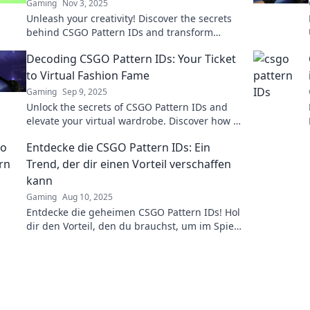
Gaming
Nov 3, 2025
Unleash your creativity! Discover the secrets
behind CSGO Pattern IDs and transform
chaos into stunning designs. Join the
Decoding CSGO Pattern IDs: Your Ticket
revolution now!
to Virtual Fashion Fame
Gaming
Sep 9, 2025
Unlock the secrets of CSGO Pattern IDs and
elevate your virtual wardrobe. Discover how to
stand out with style and gain fame in the
Entdecke die CSGO Pattern IDs: Ein
gaming world!
Trend, der dir einen Vorteil verschaffen
kann
Gaming
Aug 10, 2025
Entdecke die geheimen CSGO Pattern IDs! Hol
dir den Vorteil, den du brauchst, um im Spiel
zu glänzen und jetzt besser zu werden!