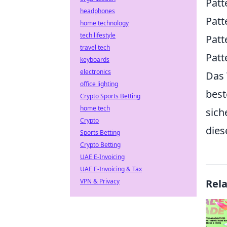
Patt
headphones
Patt
home technology
tech lifestyle
Patt
travel tech
Patt
keyboards
electronics
Das
office lighting
best
Crypto Sports Betting
home tech
sich
Crypto
dies
Sports Betting
Crypto Betting
UAE E-Invoicing
UAE E-Invoicing & Tax
VPN & Privacy
Rel