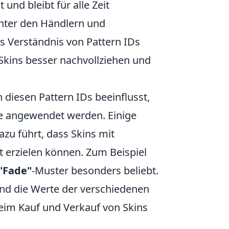
 und bleibt für alle Zeit
unter den Händlern und
s Verständnis von Pattern IDs
 Skins besser nachvollziehen und
iesen Pattern IDs beeinflusst,
fe angewendet werden. Einige
azu führt, dass Skins mit
 erzielen können. Zum Beispiel
"Fade"
-Muster besonders beliebt.
und die Werte der verschiedenen
eim Kauf und Verkauf von Skins