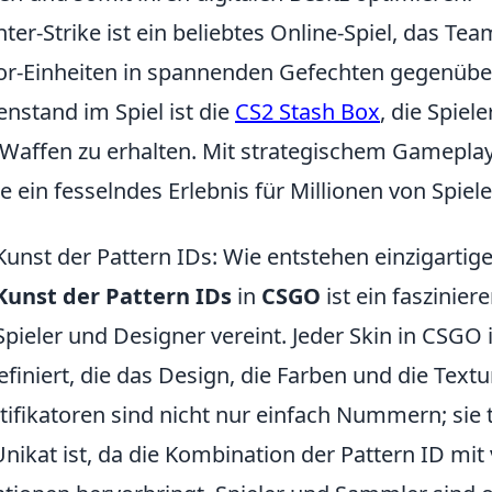
ter-Strike ist ein beliebtes Online-Spiel, das Tea
or-Einheiten in spannenden Gefechten gegenüber
nstand im Spiel ist die
CS2 Stash Box
, die Spiel
Waffen zu erhalten. Mit strategischem Gameplay
ke ein fesselndes Erlebnis für Millionen von Spiel
Kunst der Pattern IDs: Wie entstehen einzigartig
Kunst der Pattern IDs
in
CSGO
ist ein faszinier
Spieler und Designer vereint. Jeder Skin in CSGO i
efiniert, die das Design, die Farben und die Text
tifikatoren sind nicht nur einfach Nummern; sie 
Unikat ist, da die Kombination der Pattern ID mi