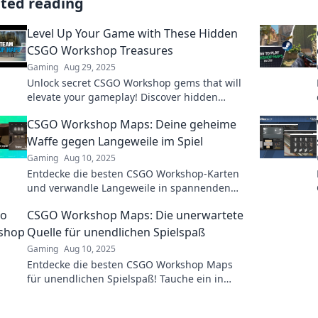
ated reading
Level Up Your Game with These Hidden
CSGO Workshop Treasures
Gaming
Aug 29, 2025
Unlock secret CSGO Workshop gems that will
elevate your gameplay! Discover hidden
treasures and tips to level up your skills
CSGO Workshop Maps: Deine geheime
today!
Waffe gegen Langeweile im Spiel
Gaming
Aug 10, 2025
Entdecke die besten CSGO Workshop-Karten
und verwandle Langeweile in spannenden
Spielspaß! Sei bereit für unvergessliche
CSGO Workshop Maps: Die unerwartete
Abenteuer!
Quelle für unendlichen Spielspaß
Gaming
Aug 10, 2025
Entdecke die besten CSGO Workshop Maps
für unendlichen Spielspaß! Tauche ein in
neue Abenteuer und erlebe packende Action
wie nie zuvor!