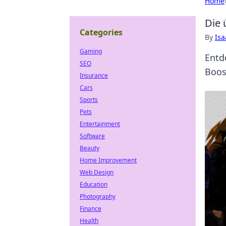
Home
Die 
Categories
By
Is
Gaming
Entd
SEO
Boos
Insurance
Cars
Sports
Pets
Entertainment
Software
Beauty
Home Improvement
Web Design
Education
Photography
Finance
Health