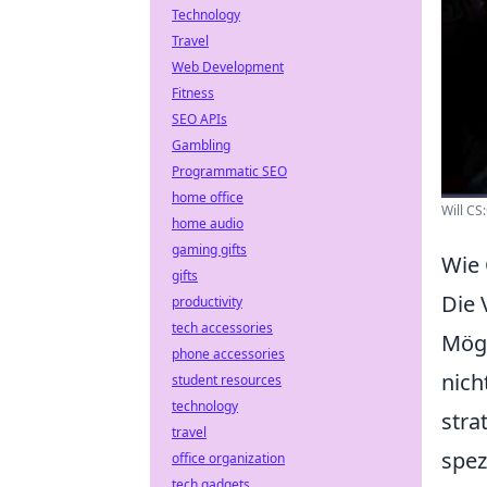
Technology
Travel
Web Development
Fitness
SEO APIs
Gambling
Programmatic SEO
home office
Will CS
home audio
gaming gifts
Wie
gifts
Die
productivity
tech accessories
Mögl
phone accessories
nich
student resources
technology
stra
travel
spez
office organization
tech gadgets