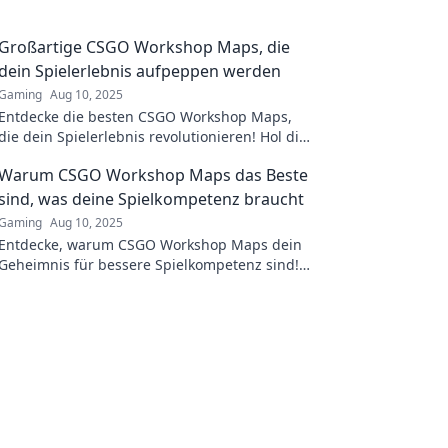
Großartige CSGO Workshop Maps, die
dein Spielerlebnis aufpeppen werden
Gaming
Aug 10, 2025
Entdecke die besten CSGO Workshop Maps,
die dein Spielerlebnis revolutionieren! Hol dir
spannende Abenteuer und neue
Warum CSGO Workshop Maps das Beste
Herausforderungen!
sind, was deine Spielkompetenz braucht
Gaming
Aug 10, 2025
Entdecke, warum CSGO Workshop Maps dein
Geheimnis für bessere Spielkompetenz sind!
Steigere dein Gameplay und dominiere das
Schlachtfeld!