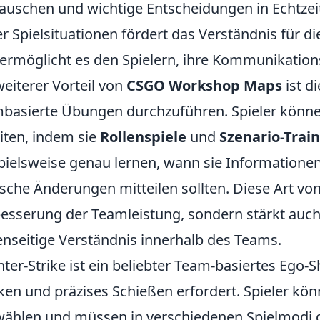
auschen und wichtige Entscheidungen in Echtzeit
er Spielsituationen fördert das Verständnis für 
ermöglicht es den Spielern, ihre Kommunikations
weiterer Vorteil von
CSGO Workshop Maps
ist d
basierte Übungen durchzuführen. Spieler könne
iten, indem sie
Rollenspiele
und
Szenario-Trai
pielsweise genau lernen, wann sie Informatione
ische Änderungen mitteilen sollten. Diese Art von 
esserung der Teamleistung, sondern stärkt au
nseitige Verständnis innerhalb des Teams.
ter-Strike ist ein beliebter Team-basiertes Ego-S
en und präzises Schießen erfordert. Spieler kö
ählen und müssen in verschiedenen Spielmodi g