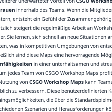
weiterer unerwarteter Vorteil von
CSGO Worksh
trauen
innerhalb des Teams. Wenn die Mitglie
tern, entsteht ein Gefühl der Zusammengehörigk
tzlich steigert die regelmäßige Arbeit an Work
ler. Sie lernen, sich schnell an neue Situationen
en, was in kompetitiven Umgebungen von entsc
ießlich sind diese Maps eine hervorragende Mögl
mfähigkeiten
in einer unterhaltsamen und stre
m jedes Team von CSGO Workshop Maps profiti
 Nutzung von
CSGO Workshop Maps
kann Teams 
blich zu verbessern. Diese benutzerdefinierten Ka
ningsmöglichkeiten, die über die Standardspielm
chiedenen Szenarien und Herausforderungen könn