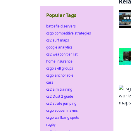
Rel
Popular Tags
battlefield servers
csgo competitive strategies
cs2 surf maps
google analytics
cs2 weapon tier list
home insurance
csgo skill groups
csgo anchor role
cars
cs2 aim training
cs2 Dust 2 guide
cs2 strafe jumping
csgo souvenir skins
csgo wallbang spots
rugby