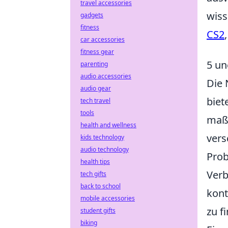
travel accessories
wiss
gadgets
fitness
CS2
car accessories
fitness gear
5 un
parenting
audio accessories
Die
audio gear
biet
tech travel
tools
maßg
health and wellness
vers
kids technology
audio technology
Prob
health tips
Ver
tech gifts
back to school
kont
mobile accessories
zu f
student gifts
biking