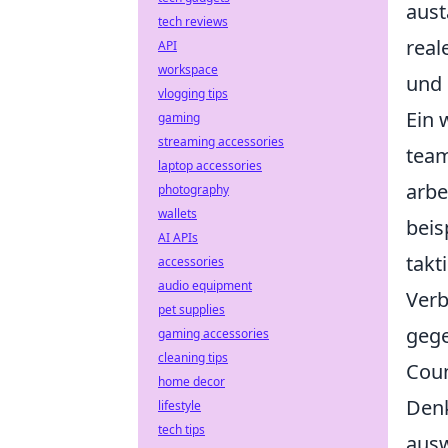
aust
tech reviews
real
API
workspace
und 
vlogging tips
Ein 
gaming
streaming accessories
team
laptop accessories
arbe
photography
wallets
beis
AI APIs
takt
accessories
audio equipment
Verb
pet supplies
gege
gaming accessories
cleaning tips
Coun
home decor
Denk
lifestyle
tech tips
ausw