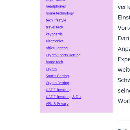
verf
headphones
home technology
Eins
tech lifestyle
Vort
travel tech
keyboards
Darü
electronics
Anpa
office lighting
Crypto Sports Betting
Expe
home tech
weit
Crypto
Sports Betting
Schw
Crypto Betting
sein
UAE E-Invoicing
UAE E-Invoicing & Tax
Work
VPN & Privacy