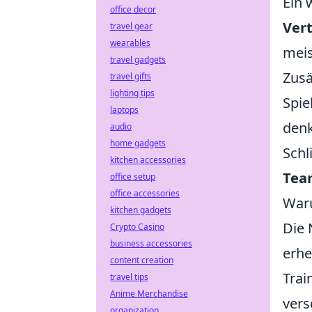
Ein 
office decor
Ver
travel gear
wearables
meis
travel gadgets
Zusä
travel gifts
lighting tips
Spie
laptops
denk
audio
home gadgets
Schl
kitchen accessories
Tea
office setup
office accessories
Waru
kitchen gadgets
Die
Crypto Casino
business accessories
erhe
content creation
Trai
travel tips
Anime Merchandise
vers
organization