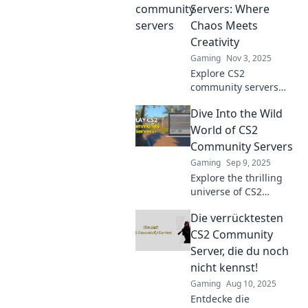
Servers: Where
Chaos Meets
Creativity
Gaming
Nov 3, 2025
Explore CS2
community servers
where chaos ignites
Dive Into the Wild
creativity! Dive into
epic gameplay, unique
World of CS2
mods, and
Community Servers
unforgettable
Gaming
Sep 9, 2025
moments. Join the fun
Explore the thrilling
now!
universe of CS2
community servers!
Die verrücktesten
Discover hidden gems,
epic gameplay, and
CS2 Community
connect with fellow
Server, die du noch
gamers. Dive in now!
nicht kennst!
Gaming
Aug 10, 2025
Entdecke die