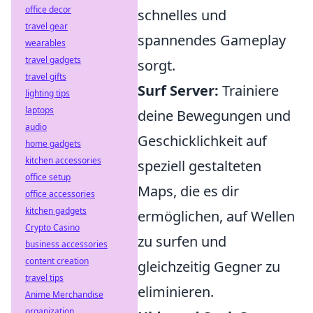
office decor
schnelles und
travel gear
spannendes Gameplay
wearables
travel gadgets
sorgt.
travel gifts
Surf Server:
Trainiere
lighting tips
laptops
deine Bewegungen und
audio
Geschicklichkeit auf
home gadgets
kitchen accessories
speziell gestalteten
office setup
Maps, die es dir
office accessories
kitchen gadgets
ermöglichen, auf Wellen
Crypto Casino
zu surfen und
business accessories
content creation
gleichzeitig Gegner zu
travel tips
eliminieren.
Anime Merchandise
organization