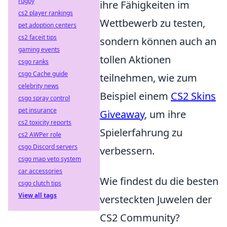
rugby
ihre Fähigkeiten im
cs2 player rankings
Wettbewerb zu testen,
pet adoption centers
cs2 faceit tips
sondern können auch an
gaming events
tollen Aktionen
csgo ranks
csgo Cache guide
teilnehmen, wie zum
celebrity news
Beispiel einem
CS2 Skins
csgo spray control
pet insurance
Giveaway
, um ihre
cs2 toxicity reports
Spielerfahrung zu
cs2 AWPer role
csgo Discord servers
verbessern.
csgo map veto system
car accessories
Wie findest du die besten
csgo clutch tips
View all tags
versteckten Juwelen der
CS2 Community?