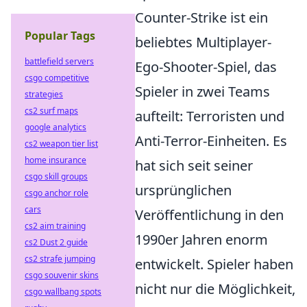
Counter-Strike ist ein
Popular Tags
beliebtes Multiplayer-
battlefield servers
Ego-Shooter-Spiel, das
csgo competitive
Spieler in zwei Teams
strategies
cs2 surf maps
aufteilt: Terroristen und
google analytics
Anti-Terror-Einheiten. Es
cs2 weapon tier list
home insurance
hat sich seit seiner
csgo skill groups
ursprünglichen
csgo anchor role
cars
Veröffentlichung in den
cs2 aim training
1990er Jahren enorm
cs2 Dust 2 guide
cs2 strafe jumping
entwickelt. Spieler haben
csgo souvenir skins
nicht nur die Möglichkeit,
csgo wallbang spots