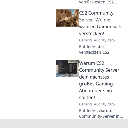
verrücktesten CS2
Community-Server, die
CS2 Community
du noch nie erlebt
hast! Lass dich
Server: Wo die
überraschen und finde
wahren Gamer sich
dein neues
verstecken!
Spielerlebnis!
Gaming
Aug 10, 2025
Entdecke die
versteckten CS2
Community-Server, wo
Warum CS2
wahre Gamer epische
Abenteuer erleben!
Community Server
Schalte geheime Level
dein nächstes
und Tricks frei!
großes Gaming-
Abenteuer sein
sollten!
Gaming
Aug 10, 2025
Entdecke, warum
Community-Server in
CS2 dein ultimatives
Gaming-Abenteuer