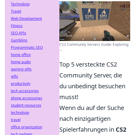
Technology
Travel
Web Development
Fitness
SEO APIs
Gambling
CS2 Community Servers Guide: Exploring
Programmatic SEO
...
home office
home audio
Top 5 versteckte CS2
gaming gifts
Community Server, die
gifts
productivity
du unbedingt besuchen
tech accessories
musst!
phone accessories
student resources
Wenn du auf der Suche
technology
nach einzigartigen
travel
office organization
Spielerfahrungen in
CS2
tech gadgets