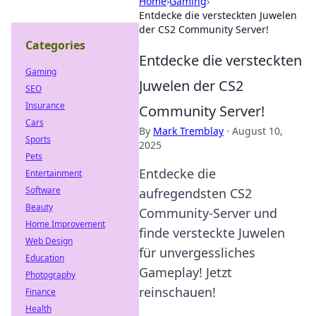
Home
›
Gaming
›
Entdecke die versteckten Juwelen
der CS2 Community Server!
Categories
Entdecke die versteckten
Gaming
Juwelen der CS2
SEO
Insurance
Community Server!
Cars
By
Mark Tremblay
·
August 10,
Sports
2025
Pets
Entdecke die
Entertainment
Software
aufregendsten CS2
Beauty
Community-Server und
Home Improvement
finde versteckte Juwelen
Web Design
für unvergessliches
Education
Gameplay! Jetzt
Photography
reinschauen!
Finance
Health