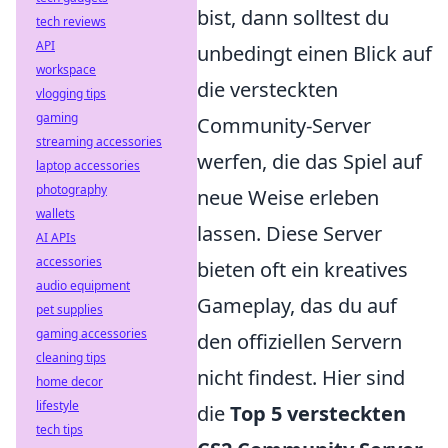
bist, dann solltest du
tech reviews
API
unbedingt einen Blick auf
workspace
die versteckten
vlogging tips
gaming
Community-Server
streaming accessories
werfen, die das Spiel auf
laptop accessories
photography
neue Weise erleben
wallets
lassen. Diese Server
AI APIs
accessories
bieten oft ein kreatives
audio equipment
Gameplay, das du auf
pet supplies
gaming accessories
den offiziellen Servern
cleaning tips
nicht findest. Hier sind
home decor
lifestyle
die
Top 5 versteckten
tech tips