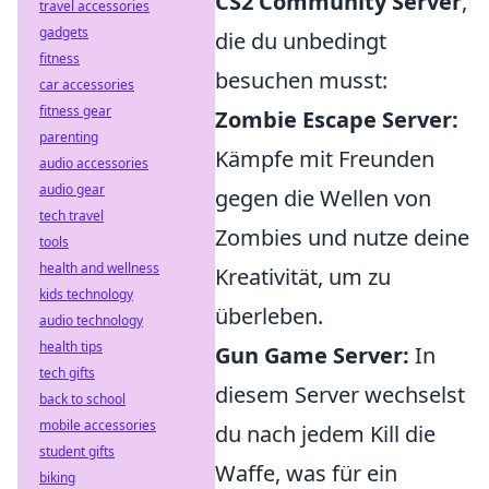
CS2 Community Server
,
travel accessories
gadgets
die du unbedingt
fitness
besuchen musst:
car accessories
fitness gear
Zombie Escape Server:
parenting
Kämpfe mit Freunden
audio accessories
audio gear
gegen die Wellen von
tech travel
Zombies und nutze deine
tools
health and wellness
Kreativität, um zu
kids technology
überleben.
audio technology
health tips
Gun Game Server:
In
tech gifts
diesem Server wechselst
back to school
mobile accessories
du nach jedem Kill die
student gifts
Waffe, was für ein
biking