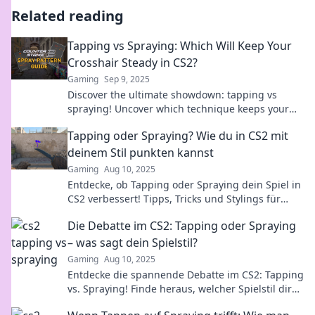
Related reading
Tapping vs Spraying: Which Will Keep Your
Crosshair Steady in CS2?
Gaming
Sep 9, 2025
Discover the ultimate showdown: tapping vs
spraying! Uncover which technique keeps your
crosshair steady in CS2 and boosts your game!
Tapping oder Spraying? Wie du in CS2 mit
deinem Stil punkten kannst
Gaming
Aug 10, 2025
Entdecke, ob Tapping oder Spraying dein Spiel in
CS2 verbessert! Tipps, Tricks und Stylings für
deinen perfekten Gamer-Look.
Die Debatte im CS2: Tapping oder Spraying
– was sagt dein Spielstil?
Gaming
Aug 10, 2025
Entdecke die spannende Debatte im CS2: Tapping
vs. Spraying! Finde heraus, welcher Spielstil dir
den Sieg bringt!