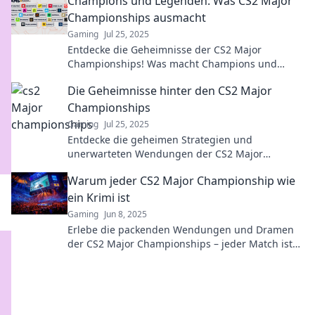
Champions und Legenden: Was CS2 Major
Championships ausmacht
Gaming
Jul 25, 2025
Entdecke die Geheimnisse der CS2 Major
Championships! Was macht Champions und
Legenden aus? Lass dich von faszinierenden
Die Geheimnisse hinter den CS2 Major
Geschichten inspirieren!
Championships
Gaming
Jul 25, 2025
Entdecke die geheimen Strategien und
unerwarteten Wendungen der CS2 Major
Championships. Werde zum Insider der esports-
Warum jeder CS2 Major Championship wie
Welt!
ein Krimi ist
Gaming
Jun 8, 2025
Erlebe die packenden Wendungen und Dramen
der CS2 Major Championships – jeder Match ist
wie ein spannender Krimi!