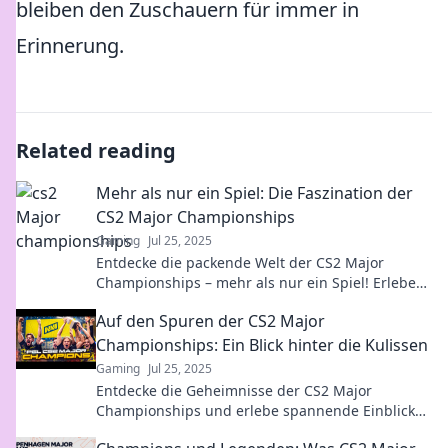
bleiben den Zuschauern für immer in
Erinnerung.
Related reading
Mehr als nur ein Spiel: Die Faszination der
CS2 Major Championships
Gaming
Jul 25, 2025
Entdecke die packende Welt der CS2 Major
Championships – mehr als nur ein Spiel! Erlebe
Spannung, Emotionen und die Faszination des
Auf den Spuren der CS2 Major
Wettkampfs!
Championships: Ein Blick hinter die Kulissen
Gaming
Jul 25, 2025
Entdecke die Geheimnisse der CS2 Major
Championships und erlebe spannende Einblicke
hinter die Kulissen der actiongeladenen Turniere!