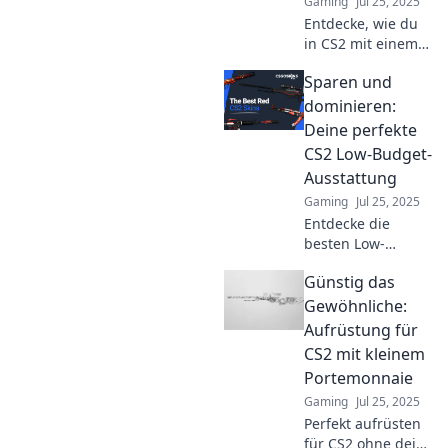
Gaming
Jul 25, 2025
Entdecke, wie du
in CS2 mit einem
kleinen Budget
Sparen und
großartige
Ergebnisse
dominieren:
erzielst! Tipps und
Deine perfekte
Tricks für clevere
CS2 Low-Budget-
Einkäufe warten
Ausstattung
auf dich!
Gaming
Jul 25, 2025
Entdecke die
besten Low-
Budget-
Günstig das
Ausrüstungen für
CS2! Sparen und
Gewöhnliche:
dominieren –
Aufrüstung für
starte jetzt in die
CS2 mit kleinem
Spielwelt ohne
Portemonnaie
hohe Kosten!
Gaming
Jul 25, 2025
Perfekt aufrüsten
für CS2 ohne dein