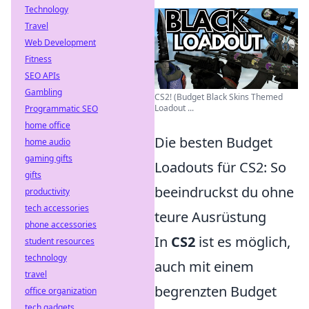
Technology
Travel
Web Development
Fitness
SEO APIs
Gambling
CS2! (Budget Black Skins Themed
Loadout ...
Programmatic SEO
home office
Die besten Budget
home audio
gaming gifts
Loadouts für CS2: So
gifts
beeindruckst du ohne
productivity
tech accessories
teure Ausrüstung
phone accessories
In
CS2
ist es möglich,
student resources
technology
auch mit einem
travel
begrenzten Budget
office organization
tech gadgets