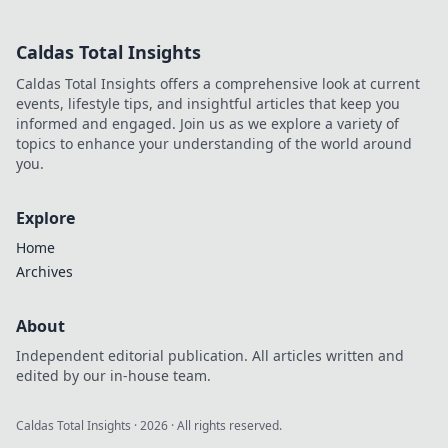
für Sparfüchse
und erfahre, wie
Caldas Total Insights
du mit wenig Geld
im Spiel groß
Caldas Total Insights offers a comprehensive look at current
rauskicken kannst!
events, lifestyle tips, and insightful articles that keep you
informed and engaged. Join us as we explore a variety of
topics to enhance your understanding of the world around
you.
Explore
Home
Archives
About
Independent editorial publication. All articles written and
edited by our in-house team.
Caldas Total Insights
·
2026
· All rights reserved.