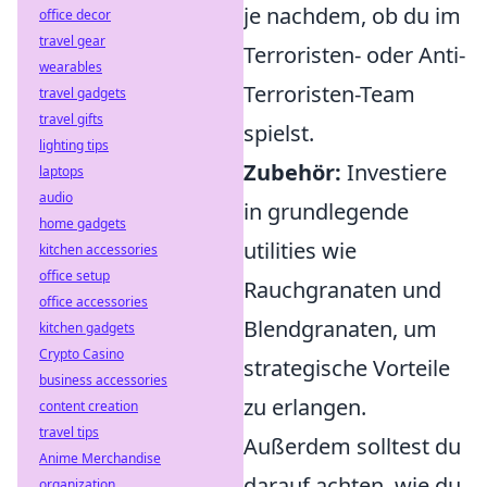
je nachdem, ob du im
office decor
travel gear
Terroristen- oder Anti-
wearables
Terroristen-Team
travel gadgets
travel gifts
spielst.
lighting tips
Zubehör:
Investiere
laptops
audio
in grundlegende
home gadgets
utilities wie
kitchen accessories
office setup
Rauchgranaten und
office accessories
Blendgranaten, um
kitchen gadgets
Crypto Casino
strategische Vorteile
business accessories
zu erlangen.
content creation
travel tips
Außerdem solltest du
Anime Merchandise
darauf achten, wie du
organization