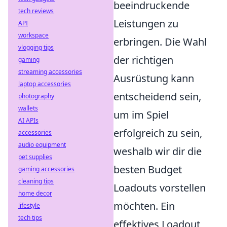
beeindruckende
tech reviews
Leistungen zu
API
workspace
erbringen. Die Wahl
vlogging tips
der richtigen
gaming
streaming accessories
Ausrüstung kann
laptop accessories
entscheidend sein,
photography
wallets
um im Spiel
AI APIs
erfolgreich zu sein,
accessories
audio equipment
weshalb wir dir die
pet supplies
besten Budget
gaming accessories
cleaning tips
Loadouts vorstellen
home decor
möchten. Ein
lifestyle
tech tips
effektives Loadout