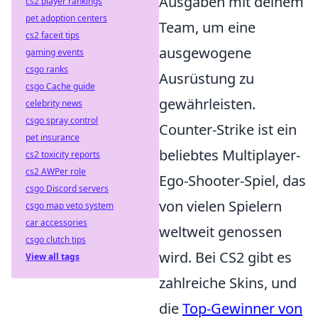
Ausgaben mit deinem
cs2 player rankings
pet adoption centers
Team, um eine
cs2 faceit tips
ausgewogene
gaming events
csgo ranks
Ausrüstung zu
csgo Cache guide
gewährleisten.
celebrity news
csgo spray control
Counter-Strike ist ein
pet insurance
beliebtes Multiplayer-
cs2 toxicity reports
cs2 AWPer role
Ego-Shooter-Spiel, das
csgo Discord servers
von vielen Spielern
csgo map veto system
car accessories
weltweit genossen
csgo clutch tips
wird. Bei CS2 gibt es
View all tags
zahlreiche Skins, und
die
Top-Gewinner von