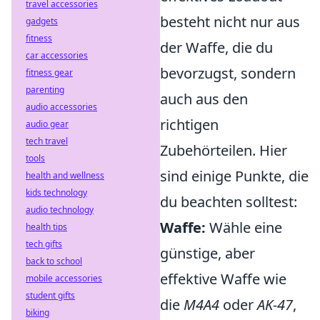
travel accessories
besteht nicht nur aus
gadgets
fitness
der Waffe, die du
car accessories
bevorzugst, sondern
fitness gear
parenting
auch aus den
audio accessories
richtigen
audio gear
tech travel
Zubehörteilen. Hier
tools
sind einige Punkte, die
health and wellness
kids technology
du beachten solltest:
audio technology
Waffe:
Wähle eine
health tips
tech gifts
günstige, aber
back to school
effektive Waffe wie
mobile accessories
student gifts
die
M4A4
oder
AK-47
,
biking