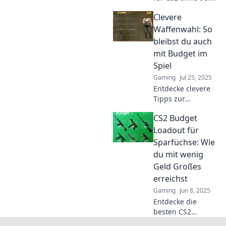
Budget zu
Clevere
sprengen!
Entdecke clevere
Waffenwahl: So
Tipps für ein
bleibst du auch
günstiges
mit Budget im
Gaming-Erlebnis.
Spiel
Gaming
Jul 25, 2025
Entdecke clevere
Tipps zur
Waffenwahl – so
CS2 Budget
spielst du auch
mit kleinem
Loadout für
Budget groß auf
Sparfüchse: Wie
und bleibst im
du mit wenig
Game erfolgreich!
Geld Großes
erreichst
Gaming
Jun 8, 2025
Entdecke die
besten CS2
Budget-Loadouts