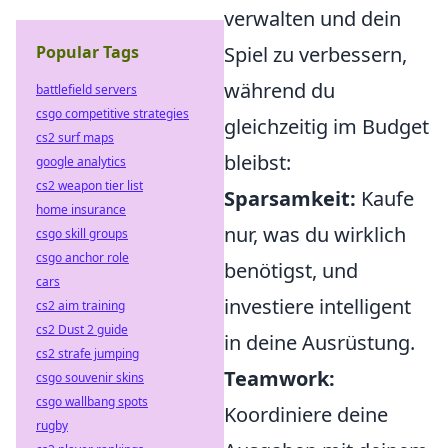
verwalten und dein
Popular Tags
Spiel zu verbessern,
während du
battlefield servers
csgo competitive strategies
gleichzeitig im Budget
cs2 surf maps
bleibst:
google analytics
cs2 weapon tier list
Sparsamkeit:
Kaufe
home insurance
nur, was du wirklich
csgo skill groups
csgo anchor role
benötigst, und
cars
investiere intelligent
cs2 aim training
cs2 Dust 2 guide
in deine Ausrüstung.
cs2 strafe jumping
Teamwork:
csgo souvenir skins
csgo wallbang spots
Koordiniere deine
rugby