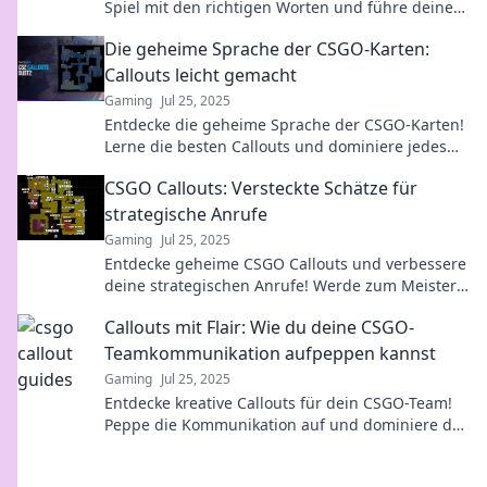
Spiel mit den richtigen Worten und führe deine
Teamkollegen zum Sieg!
Die geheime Sprache der CSGO-Karten:
Callouts leicht gemacht
Gaming
Jul 25, 2025
Entdecke die geheime Sprache der CSGO-Karten!
Lerne die besten Callouts und dominiere jedes
Match! Jetzt Tipps sichern und besser spielen!
CSGO Callouts: Versteckte Schätze für
strategische Anrufe
Gaming
Jul 25, 2025
Entdecke geheime CSGO Callouts und verbessere
deine strategischen Anrufe! Werde zum Meister
und überliste deine Gegner!
Callouts mit Flair: Wie du deine CSGO-
Teamkommunikation aufpeppen kannst
Gaming
Jul 25, 2025
Entdecke kreative Callouts für dein CSGO-Team!
Peppe die Kommunikation auf und dominiere das
Spiel mit stilvollen Tipps und Tricks!