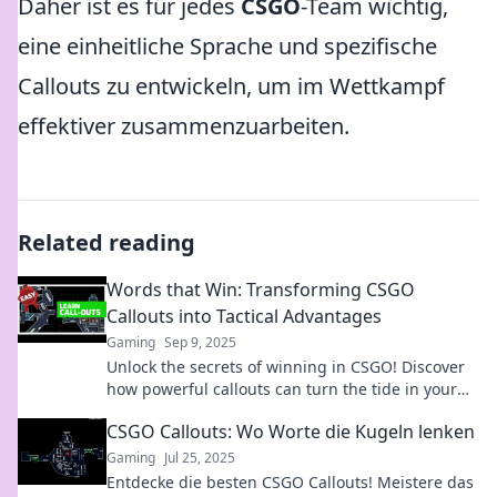
Daher ist es für jedes
CSGO
-Team wichtig,
eine einheitliche Sprache und spezifische
Callouts zu entwickeln, um im Wettkampf
effektiver zusammenzuarbeiten.
Related reading
Words that Win: Transforming CSGO
Callouts into Tactical Advantages
Gaming
Sep 9, 2025
Unlock the secrets of winning in CSGO! Discover
how powerful callouts can turn the tide in your
favor and elevate your gameplay.
CSGO Callouts: Wo Worte die Kugeln lenken
Gaming
Jul 25, 2025
Entdecke die besten CSGO Callouts! Meistere das