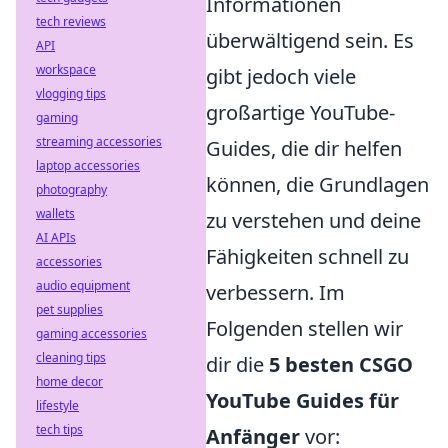
Informationen
tech reviews
überwältigend sein. Es
API
workspace
gibt jedoch viele
vlogging tips
großartige YouTube-
gaming
streaming accessories
Guides, die dir helfen
laptop accessories
können, die Grundlagen
photography
wallets
zu verstehen und deine
AI APIs
Fähigkeiten schnell zu
accessories
audio equipment
verbessern. Im
pet supplies
Folgenden stellen wir
gaming accessories
cleaning tips
dir die
5 besten CSGO
home decor
YouTube Guides für
lifestyle
tech tips
Anfänger
vor: