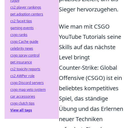
rugby
cs2 player rankings
Sieger hervorzugehen.
pet adoption centers
cs2 faceit tips
Wie man mit CSGO
gaming events
csgo ranks
YouTube Tutorials seine
csgo Cache guide
Skills auf das nächste
celebrity news
csgo spray control
Level bringt
pet insurance
Counter-Strike: Global
cs2 toxicity reports
cs2 AWPer role
Offensive (CSGO) ist ein
csgo Discord servers
beliebtes kompetitives
csgo map veto system
car accessories
Spiel, das ständige
csgo clutch tips
Übung und das Erlernen
View all tags
neuer Techniken