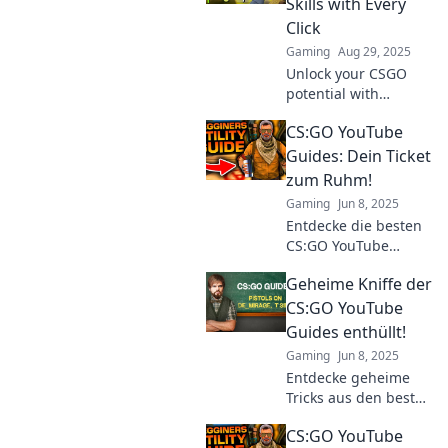
Skills with Every
Click
Gaming
Aug 29, 2025
Unlock your CSGO
potential with
YouTube Sorcery!
CS:GO YouTube
Discover game-
changing tips and
Guides: Dein Ticket
tricks to elevate your
zum Ruhm!
skills with every click!
Gaming
Jun 8, 2025
Entdecke die besten
CS:GO YouTube
Guides und erobere
Geheime Kniffe der
die Shooter-Welt!
Dein Weg zu
CS:GO YouTube
Spitzenergebnissen
Guides enthüllt!
und Ruhm beginnt
Gaming
Jun 8, 2025
hier!
Entdecke geheime
Tricks aus den besten
CS:GO YouTube
CS:GO YouTube
Guides! Hol dir die