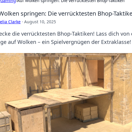
›
Gaming
›
Auf Wolken springen: Die verrücktesten Bhop-Taktiken
Wolken springen: Die verrücktesten Bhop-Taktik
lia Clarke
·
August 10, 2025
ecke die verrücktesten Bhop-Taktiken! Lass dich von
nge auf Wolken – ein Spielvergnügen der Extraklasse!