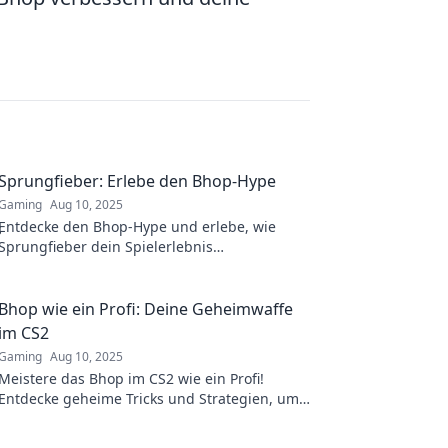
Sprungfieber: Erlebe den Bhop-Hype
Gaming
Aug 10, 2025
Entdecke den Bhop-Hype und erlebe, wie
Sprungfieber dein Spielerlebnis
revolutioniert! Lass dich mitreißen und spring
ins Abenteuer!
Bhop wie ein Profi: Deine Geheimwaffe
im CS2
Gaming
Aug 10, 2025
Meistere das Bhop im CS2 wie ein Profi!
Entdecke geheime Tricks und Strategien, um
dein Gameplay auf das nächste Level zu
heben!