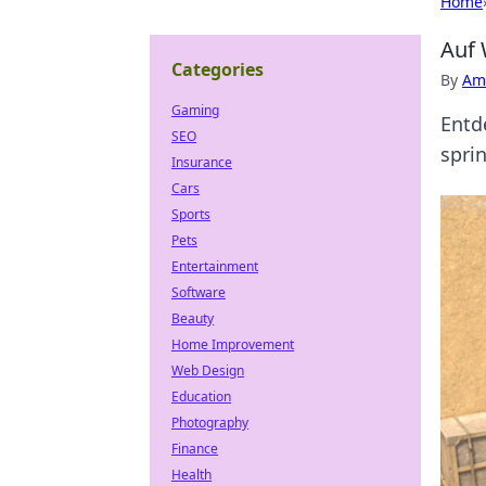
Home
Auf 
Categories
By
Ame
Gaming
Entd
SEO
spri
Insurance
Cars
Sports
Pets
Entertainment
Software
Beauty
Home Improvement
Web Design
Education
Photography
Finance
Health