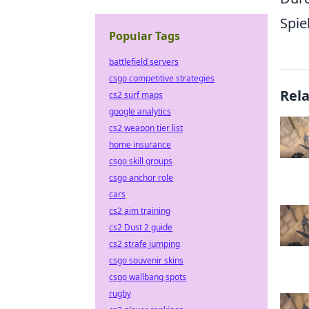
Spie
Popular Tags
battlefield servers
csgo competitive strategies
Rel
cs2 surf maps
google analytics
cs2 weapon tier list
home insurance
csgo skill groups
csgo anchor role
cars
cs2 aim training
cs2 Dust 2 guide
cs2 strafe jumping
csgo souvenir skins
csgo wallbang spots
rugby