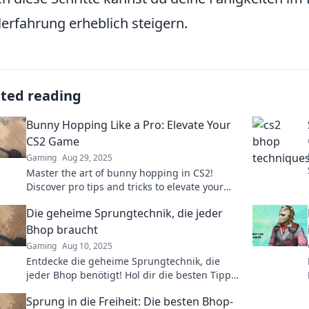
lerfahrung erheblich steigern.
ated reading
Bunny Hopping Like a Pro: Elevate Your
CS2 Game
Gaming
Aug 29, 2025
Master the art of bunny hopping in CS2!
Discover pro tips and tricks to elevate your
gameplay and dominate the competition.
Die geheime Sprungtechnik, die jeder
Bhop braucht
Gaming
Aug 10, 2025
Entdecke die geheime Sprungtechnik, die
jeder Bhop benötigt! Hol dir die besten Tipps
für explosive Sprünge und verbessere dein
Sprung in die Freiheit: Die besten Bhop-
Spiel sofort!