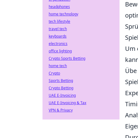
Bewe
headphones
opti
home technology
tech lifestyle
Sprü
travel tech
Spie
keyboards
electronics
Um 
office lighting
kann
Crypto Sports Betting
home tech
Übe 
Crypto
Spie
Sports Betting
Crypto Betting
Expe
UAE E-Invoicing
Timi
UAE E-Invoicing & Tax
VPN & Privacy
Anal
Eige
Durc