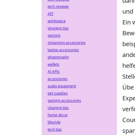
dann
tech reviews
und 
API
Ein 
workspace
vlogging tips
Bewe
gaming
beis
streaming accessories
laptop accessories
ande
photography
helf
wallets
AI APIs
Stel
accessories
Übe 
audio equipment
pet supplies
Expe
gaming accessories
verf
cleaning tips
home decor
Coun
lifestyle
span
tech tips