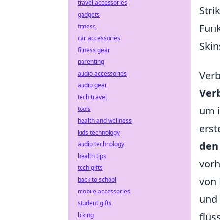
travel accessories
Stri
gadgets
Funk
fitness
car accessories
Skin
fitness gear
parenting
Verb
audio accessories
audio gear
Ver
tech travel
um i
tools
health and wellness
erst
kids technology
den
audio technology
health tips
vorh
tech gifts
von 
back to school
mobile accessories
und 
student gifts
flüs
biking