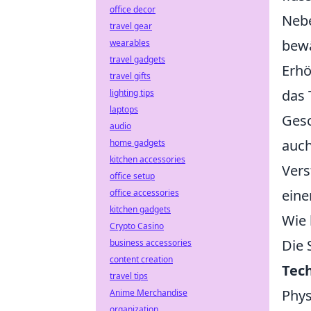
office decor
Nebe
travel gear
bewä
wearables
travel gadgets
Erhö
travel gifts
das 
lighting tips
laptops
Gesc
audio
auch
home gadgets
kitchen accessories
Vers
office setup
ein
office accessories
kitchen gadgets
Wie 
Crypto Casino
Die 
business accessories
content creation
Tec
travel tips
Phys
Anime Merchandise
organization