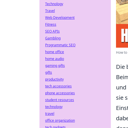
Technology
Travel
Web Development
Fitness
SEO APIs
Gambling
Programmatic SEO
home office
How to 
home audio
Die 
gaming gifts
gifts
Beim
productivity
und 
tech accessories
phone accessories
sie 
student resources
Eins
technology
travel
dabe
office organization
tech gadgets