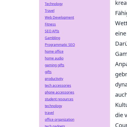
krea
Technology
Travel
Fähi
Web Development
Wett
Fitness
SEO APIs
eine
Gambling
Darü
Programmatic SEO
home office
Gam
home audio
Anpa
gaming gifts
gifts
gebr
productivity
dyna
tech accessories
phone accessories
auch
student resources
Kult
technology
travel
die 
office organization
Coun
tech gadgets