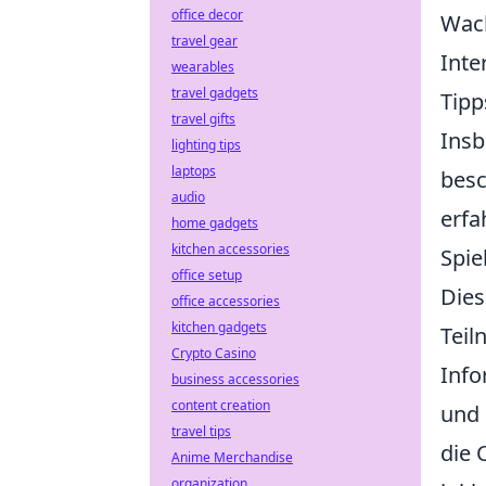
office decor
Wach
travel gear
Inte
wearables
travel gadgets
Tipp
travel gifts
Insb
lighting tips
laptops
besc
audio
erfa
home gadgets
kitchen accessories
Spie
office setup
Dies
office accessories
kitchen gadgets
Teil
Crypto Casino
Info
business accessories
content creation
und 
travel tips
die 
Anime Merchandise
organization