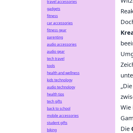
Witz
travel accessories
gadgets
Reak
fitness
Doch
car accessories
fitness gear
Krea
parenting
beei
audio accessories
audio gear
Umge
tech travel
Zeic
tools
health and wellness
unte
kids technology
„Die
audio technology
health tips
zwis
tech gifts
Wie 
back to school
mobile accessories
Game
student gifts
Die
biking