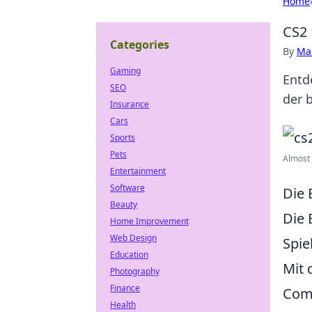
Home
CS2 
Categories
By
Ma
Gaming
Entd
SEO
der 
Insurance
Cars
Sports
Pets
Almost 
Entertainment
Software
Die 
Beauty
Die 
Home Improvement
Web Design
Spie
Education
Mit 
Photography
Finance
Comm
Health