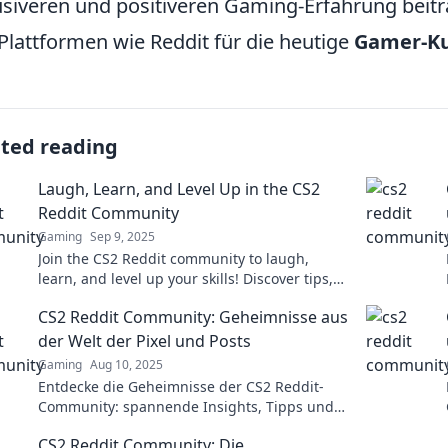
usiveren und positiveren Gaming-Erfahrung beit
Plattformen wie Reddit für die heutige
Gamer-Ku
ated reading
Laugh, Learn, and Level Up in the CS2
Reddit Community
Gaming
Sep 9, 2025
Join the CS2 Reddit community to laugh,
learn, and level up your skills! Discover tips,
tricks, and hilarious moments that enhance
CS2 Reddit Community: Geheimnisse aus
your game.
der Welt der Pixel und Posts
Gaming
Aug 10, 2025
Entdecke die Geheimnisse der CS2 Reddit-
Community: spannende Insights, Tipps und
die besten Diskussionen aus der Welt der
CS2 Reddit Community: Die
Pixel und Posts!