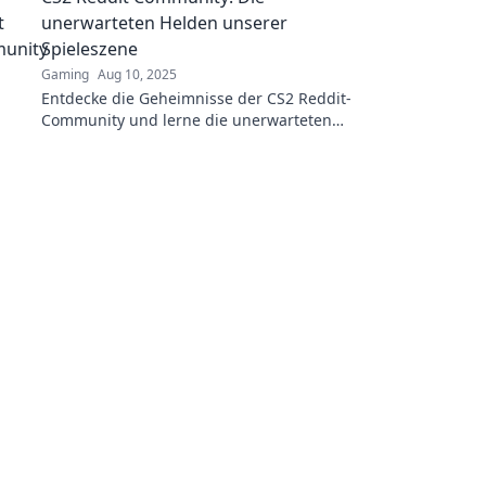
unerwarteten Helden unserer
Spieleszene
Gaming
Aug 10, 2025
Entdecke die Geheimnisse der CS2 Reddit-
Community und lerne die unerwarteten
Helden unserer Spieleszene kennen! Tauche
jetzt ein!