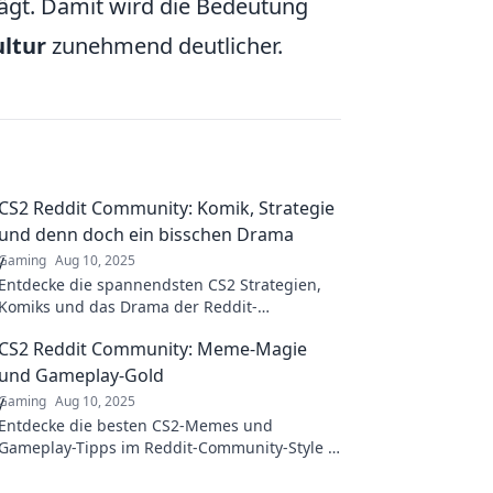
rägt. Damit wird die Bedeutung
ltur
zunehmend deutlicher.
CS2 Reddit Community: Komik, Strategie
und denn doch ein bisschen Drama
Gaming
Aug 10, 2025
Entdecke die spannendsten CS2 Strategien,
Komiks und das Drama der Reddit-
Community! Verpasse nicht die neuesten
CS2 Reddit Community: Meme-Magie
Trends und Diskussionen!
und Gameplay-Gold
Gaming
Aug 10, 2025
Entdecke die besten CS2-Memes und
Gameplay-Tipps im Reddit-Community-Style –
Spaß und Strategien warten auf dich!