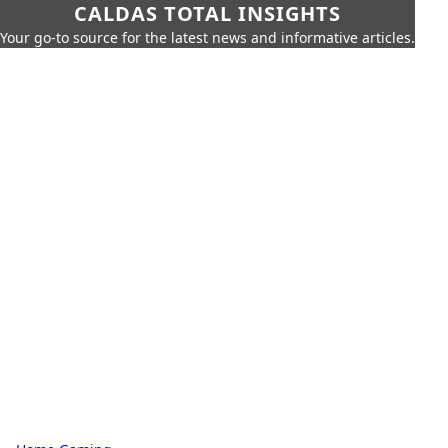
CALDAS TOTAL INSIGHTS
Your go-to source for the latest news and informative articles.