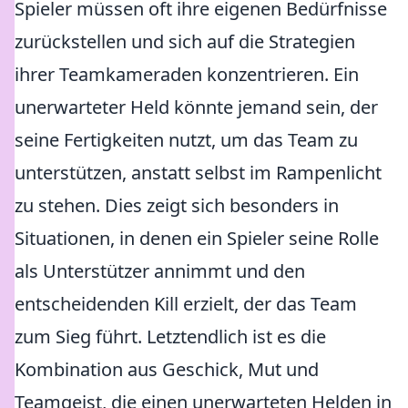
Spieler müssen oft ihre eigenen Bedürfnisse
zurückstellen und sich auf die Strategien
ihrer Teamkameraden konzentrieren. Ein
unerwarteter Held könnte jemand sein, der
seine Fertigkeiten nutzt, um das Team zu
unterstützen, anstatt selbst im Rampenlicht
zu stehen. Dies zeigt sich besonders in
Situationen, in denen ein Spieler seine Rolle
als Unterstützer annimmt und den
entscheidenden Kill erzielt, der das Team
zum Sieg führt. Letztendlich ist es die
Kombination aus Geschick, Mut und
Teamgeist, die einen unerwarteten Helden in