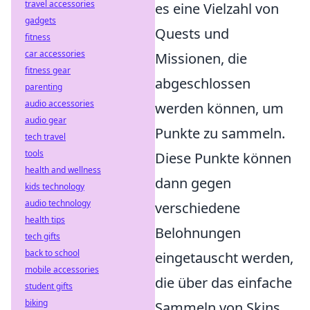
travel accessories
es eine Vielzahl von
gadgets
Quests und
fitness
car accessories
Missionen, die
fitness gear
abgeschlossen
parenting
audio accessories
werden können, um
audio gear
Punkte zu sammeln.
tech travel
tools
Diese Punkte können
health and wellness
dann gegen
kids technology
audio technology
verschiedene
health tips
Belohnungen
tech gifts
back to school
eingetauscht werden,
mobile accessories
die über das einfache
student gifts
biking
Sammeln von Skins