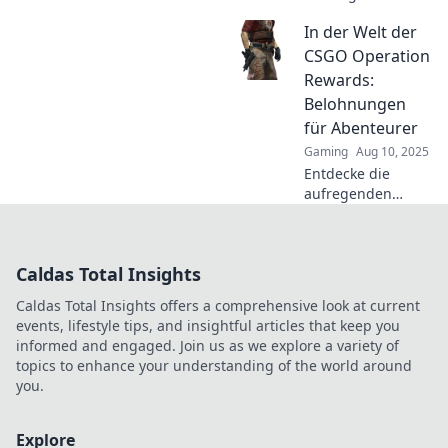
Schätze der CSGO-
In der Welt der
Operation! Finde
heraus, welche
CSGO Operation
Belohnungen auf
Rewards:
dich warten und
Belohnungen
wie du sie
für Abenteurer
maximieren
Gaming
Aug 10, 2025
kannst!
Entdecke die
aufregenden
Belohnungen der
CSGO Operation!
Die besten Tipps
Caldas Total Insights
für Abenteurer
und
Caldas Total Insights offers a comprehensive look at current
unvergessliche
events, lifestyle tips, and insightful articles that keep you
Loot-Wünsche
informed and engaged. Join us as we explore a variety of
warten auf dich!
topics to enhance your understanding of the world around
you.
Explore