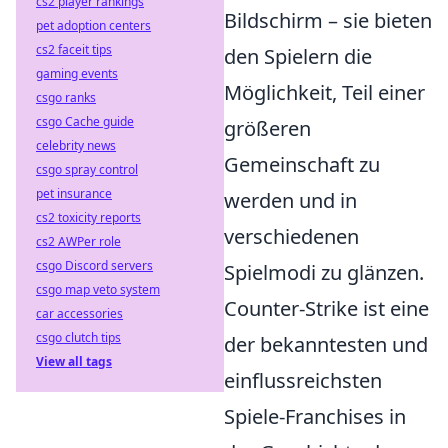
cs2 player rankings
Bildschirm – sie bieten
pet adoption centers
cs2 faceit tips
den Spielern die
gaming events
Möglichkeit, Teil einer
csgo ranks
csgo Cache guide
größeren
celebrity news
Gemeinschaft zu
csgo spray control
pet insurance
werden und in
cs2 toxicity reports
verschiedenen
cs2 AWPer role
csgo Discord servers
Spielmodi zu glänzen.
csgo map veto system
Counter-Strike ist eine
car accessories
csgo clutch tips
der bekanntesten und
View all tags
einflussreichsten
Spiele-Franchises in