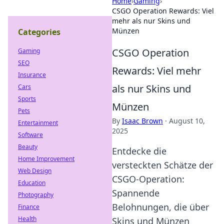
Home
›
Gaming
›
CSGO Operation Rewards: Viel
mehr als nur Skins und
Münzen
Categories
CSGO Operation
Gaming
SEO
Rewards: Viel mehr
Insurance
als nur Skins und
Cars
Sports
Münzen
Pets
By
Isaac Brown
·
August 10,
Entertainment
2025
Software
Beauty
Entdecke die
Home Improvement
versteckten Schätze der
Web Design
CSGO-Operation:
Education
Spannende
Photography
Belohnungen, die über
Finance
Health
Skins und Münzen