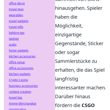
office decor
hinausgehen. Spieler
travel gear
wearables
haben die
travel gadgets
Möglichkeit,
travel gifts
lighting tips
einzigartige
laptops
Gegenstände, Sticker
audio
home gadgets
oder sogar
kitchen accessories
Sammlerstücke zu
office setup
office accessories
erhalten, die das Spiel
kitchen gadgets
langfristig
Crypto Casino
business accessories
interessanter machen.
content creation
Darüber hinaus
travel tips
Anime Merchandise
fördern die
CSGO
organization