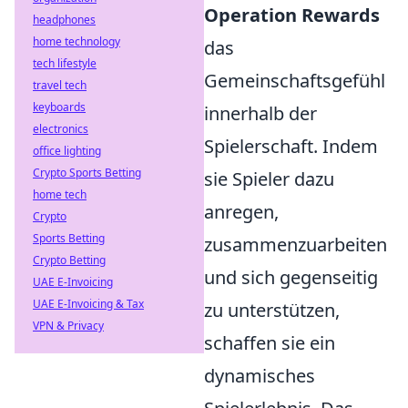
Operation Rewards
headphones
home technology
das
tech lifestyle
Gemeinschaftsgefühl
travel tech
keyboards
innerhalb der
electronics
Spielerschaft. Indem
office lighting
Crypto Sports Betting
sie Spieler dazu
home tech
anregen,
Crypto
Sports Betting
zusammenzuarbeiten
Crypto Betting
und sich gegenseitig
UAE E-Invoicing
UAE E-Invoicing & Tax
zu unterstützen,
VPN & Privacy
schaffen sie ein
dynamisches