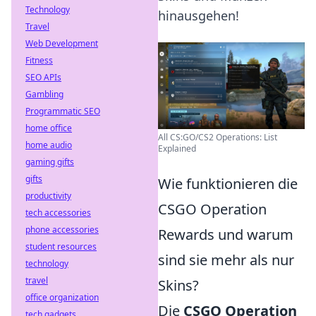
Technology
hinausgehen!
Travel
Web Development
Fitness
SEO APIs
Gambling
Programmatic SEO
home office
All CS:GO/CS2 Operations: List
home audio
Explained
gaming gifts
gifts
Wie funktionieren die
productivity
CSGO Operation
tech accessories
phone accessories
Rewards und warum
student resources
sind sie mehr als nur
technology
travel
Skins?
office organization
Die
CSGO Operation
tech gadgets