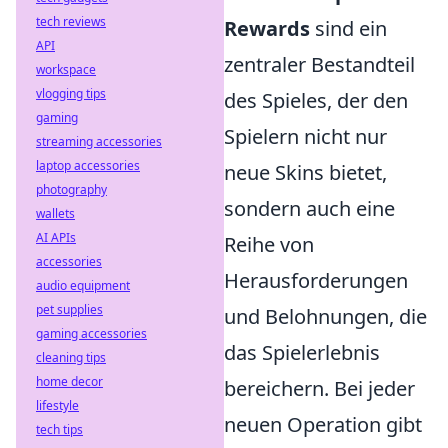
tech reviews
Rewards
sind ein
API
zentraler Bestandteil
workspace
vlogging tips
des Spieles, der den
gaming
Spielern nicht nur
streaming accessories
laptop accessories
neue Skins bietet,
photography
sondern auch eine
wallets
AI APIs
Reihe von
accessories
Herausforderungen
audio equipment
pet supplies
und Belohnungen, die
gaming accessories
das Spielerlebnis
cleaning tips
home decor
bereichern. Bei jeder
lifestyle
neuen Operation gibt
tech tips