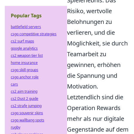
Spielerlebnis. Das
Risiko, wertvolle
Popular Tags
Belohnungen zu
battlefield servers
verlieren, und die
csgo competitive strategies
cs2 surf maps
Möglichkeit, sie durch
google analytics
Teamarbeit zu
cs2 weapon tier list
home insurance
gewinnen, erhöhen
csgo skill groups
die Spannung und
csgo anchor role
cars
Motivation.
cs2 aim training
Letztendlich sind die
cs2 Dust 2 guide
cs2 strafe jumping
Operation Rewards
csgo souvenir skins
mehr als nur digitale
csgo wallbang spots
rugby
Gegenstände auf dem