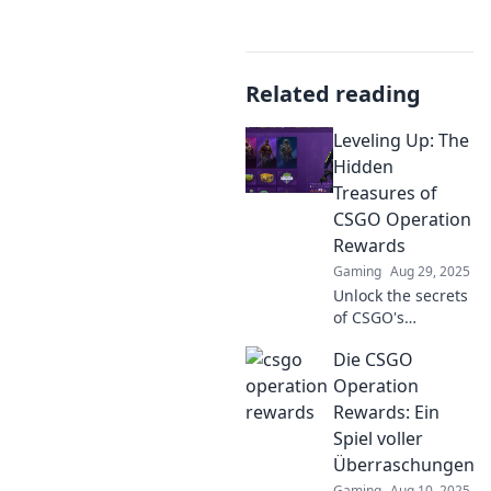
Related reading
Leveling Up: The
Hidden
Treasures of
CSGO Operation
Rewards
Gaming
Aug 29, 2025
Unlock the secrets
of CSGO's
Operation
Die CSGO
rewards! Discover
hidden treasures
Operation
and elevate your
Rewards: Ein
gameplay in ways
Spiel voller
you never
Überraschungen
imagined.
Gaming
Aug 10, 2025