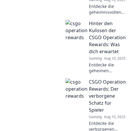
Entdecke die
geheimnisvollen
CSGO Operation
Hinter den
Rewards!
Überraschungen
Kulissen der
warten auf dich –
CSGO Operation
erfahre alles über
Rewards: Was
die besten
dich erwartet
Belohnungen und
Gaming
Aug 10, 2025
mehr!
Entdecke die
geheimen
Belohnungen der
CSGO Operation
CSGO-Operation!
Was erwartet dich
Rewards: Der
hinter den
verborgene
Kulissen? Lass dir
Schatz für
die besten Tipps
Spieler
nicht entgehen!
Gaming
Aug 10, 2025
Entdecke die
verborgenen