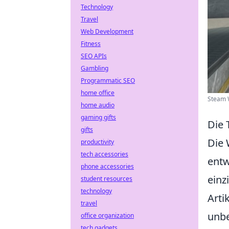
Technology
Travel
Web Development
Fitness
SEO APIs
Gambling
Programmatic SEO
home office
Steam W
home audio
gaming gifts
Die 
gifts
Die 
productivity
tech accessories
entw
phone accessories
einz
student resources
technology
Arti
travel
unbe
office organization
tech gadgets