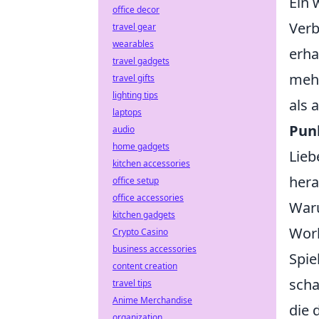
Ein 
office decor
Verb
travel gear
wearables
erha
travel gadgets
mehr
travel gifts
lighting tips
als 
laptops
Pun
audio
home gadgets
Lieb
kitchen accessories
her
office setup
office accessories
Waru
kitchen gadgets
Work
Crypto Casino
business accessories
Spie
content creation
scha
travel tips
Anime Merchandise
die 
organization