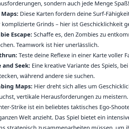
usforderungen, sondern auch jede Menge Spaß
f Maps:
Diese Karten fordern deine Surf-Fähigkei
 komplizierte Grinds – hier ist Geschicklichkeit g
bie Escape:
Schaffe es, den Zombies zu entkomm
ichen. Teamwork ist hier unerlässlich.
thrun:
Teste deine Reflexe in einer Karte voller 
 and Seek:
Eine kreative Variante des Spiels, bei
tecken, während andere sie suchen.
mbing Maps:
Hier dreht sich alles um Geschickli
uchst, vertikale Herausforderungen zu meistern.
ter-Strike ist ein beliebtes taktisches Ego-Shoote
ganzen Welt anzieht. Das Spiel bietet ein intens
s strategisch zusammenarbeiten müssen, um ihr