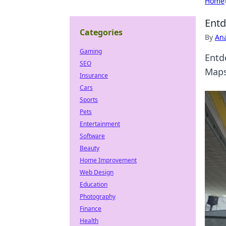
Home
Entd
Categories
By
An
Gaming
Entd
SEO
Maps
Insurance
Cars
Sports
Pets
Entertainment
Software
Beauty
Home Improvement
Web Design
Education
Photography
Finance
Health