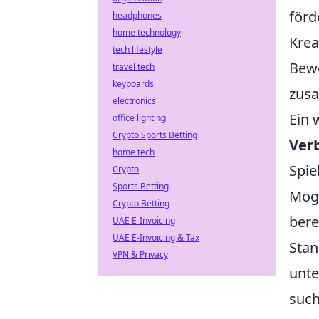
förd
headphones
home technology
Krea
tech lifestyle
Bewe
travel tech
keyboards
zus
electronics
Ein 
office lighting
Crypto Sports Betting
Ver
home tech
Spie
Crypto
Sports Betting
Mögl
Crypto Betting
bere
UAE E-Invoicing
UAE E-Invoicing & Tax
Stan
VPN & Privacy
unte
such