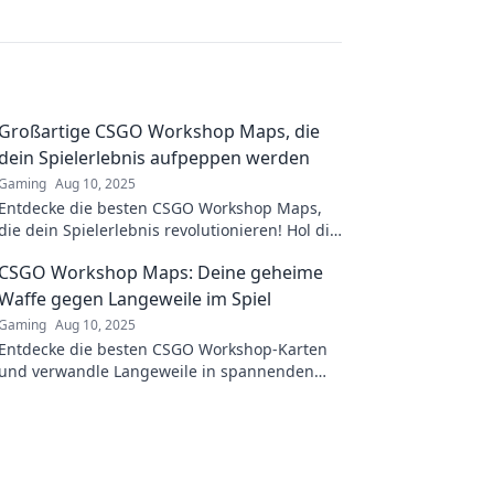
Großartige CSGO Workshop Maps, die
dein Spielerlebnis aufpeppen werden
Gaming
Aug 10, 2025
Entdecke die besten CSGO Workshop Maps,
die dein Spielerlebnis revolutionieren! Hol dir
spannende Abenteuer und neue
CSGO Workshop Maps: Deine geheime
Herausforderungen!
Waffe gegen Langeweile im Spiel
Gaming
Aug 10, 2025
Entdecke die besten CSGO Workshop-Karten
und verwandle Langeweile in spannenden
Spielspaß! Sei bereit für unvergessliche
Abenteuer!