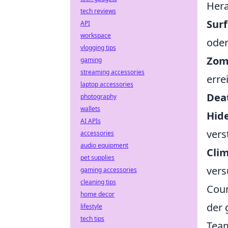
Hera
tech reviews
Sur
API
workspace
oder
vlogging tips
Zom
gaming
streaming accessories
erre
laptop accessories
Dea
photography
wallets
Hide
AI APIs
vers
accessories
audio equipment
Cli
pet supplies
vers
gaming accessories
cleaning tips
Coun
home decor
der 
lifestyle
tech tips
Team