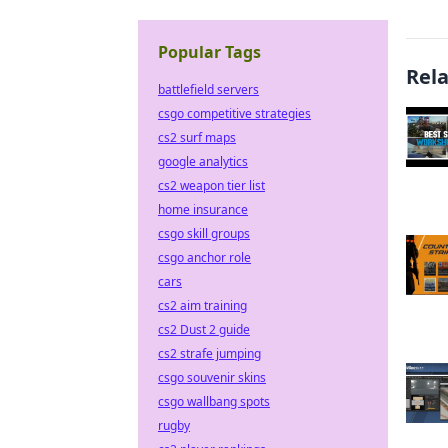
Popular Tags
Rel
battlefield servers
csgo competitive strategies
cs2 surf maps
google analytics
cs2 weapon tier list
home insurance
csgo skill groups
csgo anchor role
cars
cs2 aim training
cs2 Dust 2 guide
cs2 strafe jumping
csgo souvenir skins
csgo wallbang spots
rugby