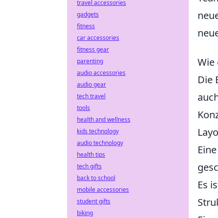
travel accessories
neue
gadgets
fitness
neue
car accessories
fitness gear
Wie 
parenting
audio accessories
Die 
audio gear
auch
tech travel
tools
Konz
health and wellness
Layo
kids technology
audio technology
Eine
health tips
gesc
tech gifts
back to school
Es i
mobile accessories
Stru
student gifts
biking