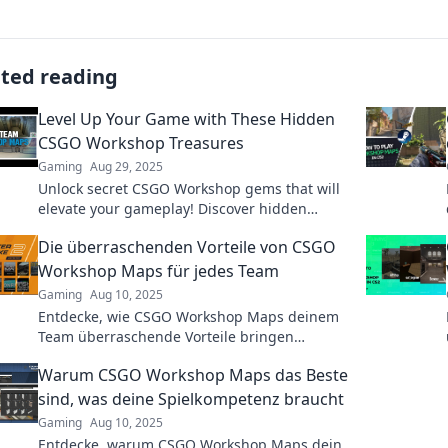
ated reading
Level Up Your Game with These Hidden
CSGO Workshop Treasures
Gaming
Aug 29, 2025
Unlock secret CSGO Workshop gems that will
elevate your gameplay! Discover hidden
treasures and tips to level up your skills
Die überraschenden Vorteile von CSGO
today!
Workshop Maps für jedes Team
Gaming
Aug 10, 2025
Entdecke, wie CSGO Workshop Maps deinem
Team überraschende Vorteile bringen
können! Boostet jetzt euren Skill und
Warum CSGO Workshop Maps das Beste
Teamgeist!
sind, was deine Spielkompetenz braucht
Gaming
Aug 10, 2025
Entdecke, warum CSGO Workshop Maps dein