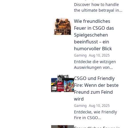
Discover how to handle
the ultimate betrayal in
CSGO—when your
Wie freundliches
teammate becomes your
biggest enemy. Uncover
Feuer in CSGO das
tips to conquer the
Spielgeschehen
chaos!
beeinflusst – ein
humorvoller Blick
Gaming
Aug 10, 2025
Entdecke die witzigen
Auswirkungen von
friendly fire in CSGO!
CSGO und Friendly
Lache mit uns über
chaotische Momente und
Fire: Wenn der beste
überraschende
Freund zum Feind
Wendungen im Spiel!
wird
Gaming
Aug 10, 2025
Entdecke, wie Friendly
Fire in CSGO
Freundschaften auf die