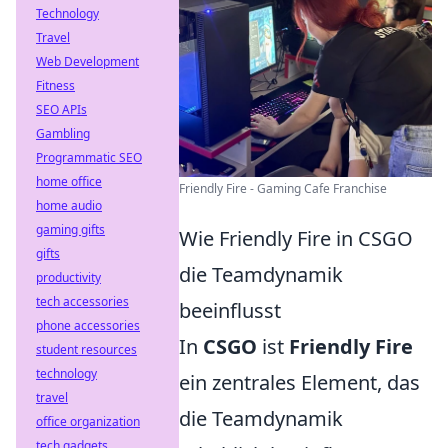
Technology
Travel
Web Development
Fitness
SEO APIs
Gambling
Programmatic SEO
home office
Friendly Fire - Gaming Cafe Franchise
home audio
gaming gifts
Wie Friendly Fire in CSGO
gifts
die Teamdynamik
productivity
tech accessories
beeinflusst
phone accessories
In
CSGO
ist
Friendly Fire
student resources
technology
ein zentrales Element, das
travel
die Teamdynamik
office organization
tech gadgets