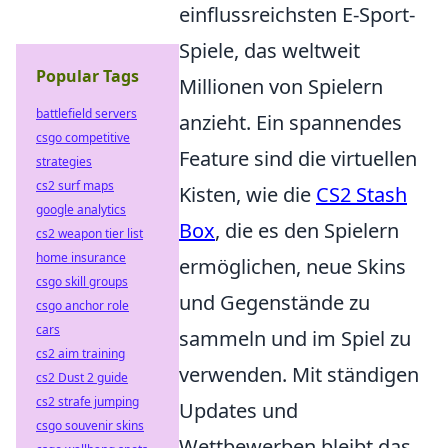
einflussreichsten E-Sport-
Spiele, das weltweit
Popular Tags
Millionen von Spielern
battlefield servers
anzieht. Ein spannendes
csgo competitive
Feature sind die virtuellen
strategies
cs2 surf maps
Kisten, wie die
CS2 Stash
google analytics
Box
, die es den Spielern
cs2 weapon tier list
home insurance
ermöglichen, neue Skins
csgo skill groups
und Gegenstände zu
csgo anchor role
cars
sammeln und im Spiel zu
cs2 aim training
verwenden. Mit ständigen
cs2 Dust 2 guide
cs2 strafe jumping
Updates und
csgo souvenir skins
Wettbewerben bleibt das