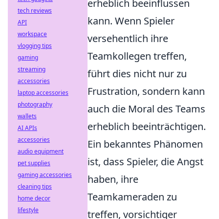
erheblich beeinflussen
tech reviews
kann. Wenn Spieler
API
workspace
versehentlich ihre
vlogging tips
Teamkollegen treffen,
gaming
streaming
führt dies nicht nur zu
accessories
Frustration, sondern kann
laptop accessories
photography
auch die Moral des Teams
wallets
erheblich beeinträchtigen.
AI APIs
accessories
Ein bekanntes Phänomen
audio equipment
ist, dass Spieler, die Angst
pet supplies
gaming accessories
haben, ihre
cleaning tips
Teamkameraden zu
home decor
lifestyle
treffen, vorsichtiger