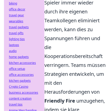
Spieler immer wieder
biking
office decor
durch ihre eigenen
travel gear
Teamkollegen eliminiert
wearables
travel gadgets
werden, kann dies zu
travel gifts
Spannungen führen und
lighting tips
laptops
die
audio
Kooperationsbereitschaft
home gadgets
kitchen accessories
verringern. Teams müssen
office setup
Strategien entwickeln, um
office accessories
kitchen gadgets
mit den
Crypto Casino
Herausforderungen von
business accessories
content creation
Friendly Fire
umzugehen,
travel tips
indem sie klare
Anime Merchandise