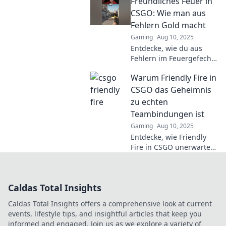
Freundliches Feuer in
Probe stellt. Wenn der
beste Freund zum Feind
CSGO: Wie man aus
wird, sind Chaos und
Fehlern Gold macht
Lachen vorprogrammiert!
Gaming
Aug 10, 2025
Entdecke, wie du aus
Fehlern im Feuergefecht
in CSGO das Beste
Warum Friendly Fire in
herausholst und deine
Skills auf das nächste
CSGO das Geheimnis
Level bringst!
zu echten
Teambindungen ist
Gaming
Aug 10, 2025
Entdecke, wie Friendly
Fire in CSGO unerwartete
Teambindungen schafft
und das Spiel auf ein
neues Level hebt! Tauche
Caldas Total Insights
ein in die Analyse!
Caldas Total Insights offers a comprehensive look at current
events, lifestyle tips, and insightful articles that keep you
informed and engaged. Join us as we explore a variety of