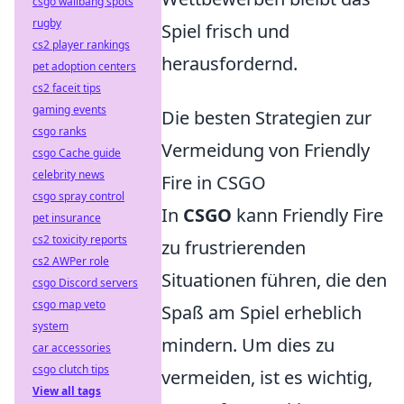
csgo wallbang spots
rugby
Spiel frisch und
cs2 player rankings
herausfordernd.
pet adoption centers
cs2 faceit tips
gaming events
Die besten Strategien zur
csgo ranks
Vermeidung von Friendly
csgo Cache guide
celebrity news
Fire in CSGO
csgo spray control
In
CSGO
kann Friendly Fire
pet insurance
cs2 toxicity reports
zu frustrierenden
cs2 AWPer role
Situationen führen, die den
csgo Discord servers
csgo map veto
Spaß am Spiel erheblich
system
mindern. Um dies zu
car accessories
csgo clutch tips
vermeiden, ist es wichtig,
View all tags