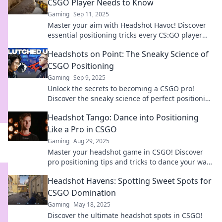
CSGO Player Needs to Know
Gaming
Sep 11, 2025
Master your aim with Headshot Havoc! Discover
essential positioning tricks every CS:GO player
must know to dominate the battlefield.
Headshots on Point: The Sneaky Science of
CSGO Positioning
Gaming
Sep 9, 2025
Unlock the secrets to becoming a CSGO pro!
Discover the sneaky science of perfect positioning
for headshots and dominate your game today!
Headshot Tango: Dance into Positioning
Like a Pro in CSGO
Gaming
Aug 29, 2025
Master your headshot game in CSGO! Discover
pro positioning tips and tricks to dance your way
to victory. Click to elevate your skills!
Headshot Havens: Spotting Sweet Spots for
CSGO Domination
Gaming
May 18, 2025
Discover the ultimate headshot spots in CSGO!