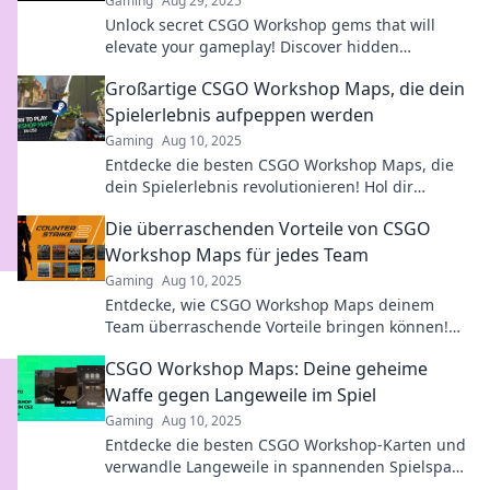
Gaming
Aug 29, 2025
Unlock secret CSGO Workshop gems that will
elevate your gameplay! Discover hidden
treasures and tips to level up your skills today!
Großartige CSGO Workshop Maps, die dein
Spielerlebnis aufpeppen werden
Gaming
Aug 10, 2025
Entdecke die besten CSGO Workshop Maps, die
dein Spielerlebnis revolutionieren! Hol dir
spannende Abenteuer und neue
Die überraschenden Vorteile von CSGO
Herausforderungen!
Workshop Maps für jedes Team
Gaming
Aug 10, 2025
Entdecke, wie CSGO Workshop Maps deinem
Team überraschende Vorteile bringen können!
Boostet jetzt euren Skill und Teamgeist!
CSGO Workshop Maps: Deine geheime
Waffe gegen Langeweile im Spiel
Gaming
Aug 10, 2025
Entdecke die besten CSGO Workshop-Karten und
verwandle Langeweile in spannenden Spielspaß!
Sei bereit für unvergessliche Abenteuer!