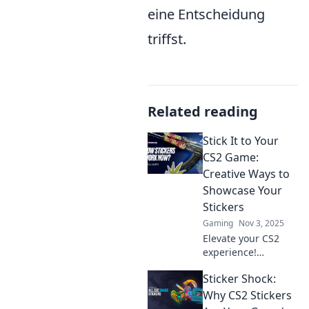
eine Entscheidung
triffst.
Related reading
Stick It to Your
CS2 Game:
Creative Ways to
Showcase Your
Stickers
Gaming
Nov 3, 2025
Elevate your CS2
experience!
Discover creative
Sticker Shock:
ways to showcase
your stickers and
Why CS2 Stickers
make your