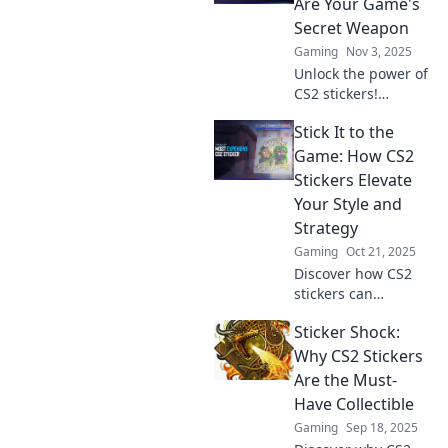
Are Your Game's
gameplay
Secret Weapon
unforgettable. Click
Gaming
Nov 3, 2025
to learn more!
Unlock the power of
CS2 stickers!
Discover how these
Stick It to the
hidden gems can
elevate your
Game: How CS2
gameplay and give
Stickers Elevate
you the competitive
Your Style and
edge you need!
Strategy
Gaming
Oct 21, 2025
Discover how CS2
stickers can
transform your
Sticker Shock:
gameplay and
elevate your style.
Why CS2 Stickers
Unlock unique
Are the Must-
strategies and
Have Collectible
express yourself—
Gaming
Sep 18, 2025
level up now!