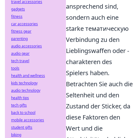
travel accessories
ansprechend sind,
gadgets
sondern auch eine
fitness
car accessories
starke тематическую
fitness gear
Verbindung zu den
parenting
audio accessories
Lieblingswaffen oder -
audio gear
charakteren des
tech travel
tools
Spielers haben.
health and wellness
Betrachten Sie auch die
kids technology
audio technology
Seltenheit und den
health tips
Zustand der Sticker, da
tech gifts
back to school
diese Faktoren den
mobile accessories
Wert und die
student gifts
biking