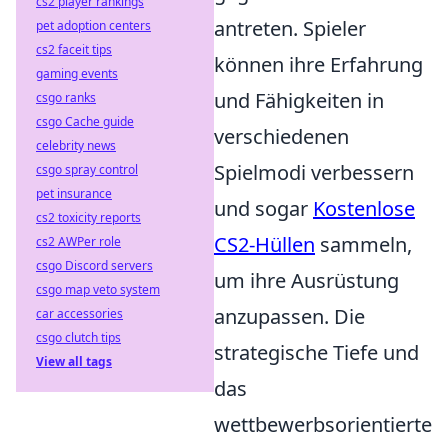
cs2 player rankings
antreten. Spieler
pet adoption centers
cs2 faceit tips
können ihre Erfahrung
gaming events
und Fähigkeiten in
csgo ranks
csgo Cache guide
verschiedenen
celebrity news
Spielmodi verbessern
csgo spray control
pet insurance
und sogar
Kostenlose
cs2 toxicity reports
CS2-Hüllen
sammeln,
cs2 AWPer role
csgo Discord servers
um ihre Ausrüstung
csgo map veto system
anzupassen. Die
car accessories
csgo clutch tips
strategische Tiefe und
View all tags
das
wettbewerbsorientierte