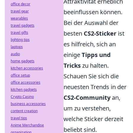
Attraktivität erheblich
office decor
beeinflussen können.
travel gear
wearables
Bei der Auswahl der
travel gadgets
besten
CS2-Sticker
ist
travel gifts
lighting tips
es hilfreich, sich an
laptops
einige
Tipps und
audio
home gadgets
Tricks
zu halten.
kitchen accessories
Schauen Sie sich die
office setup
office accessories
neuesten Trends in der
kitchen gadgets
CS2-Community
an,
Crypto Casino
business accessories
um zu verstehen,
content creation
welche Sticker derzeit
travel tips
Anime Merchandise
beliebt sind.
organization