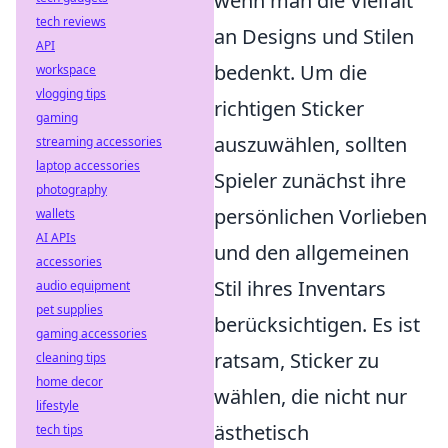
wenn man die Vielfalt
tech reviews
an Designs und Stilen
API
bedenkt. Um die
workspace
vlogging tips
richtigen Sticker
gaming
auszuwählen, sollten
streaming accessories
laptop accessories
Spieler zunächst ihre
photography
persönlichen Vorlieben
wallets
AI APIs
und den allgemeinen
accessories
Stil ihres Inventars
audio equipment
pet supplies
berücksichtigen. Es ist
gaming accessories
ratsam, Sticker zu
cleaning tips
home decor
wählen, die nicht nur
lifestyle
ästhetisch
tech tips