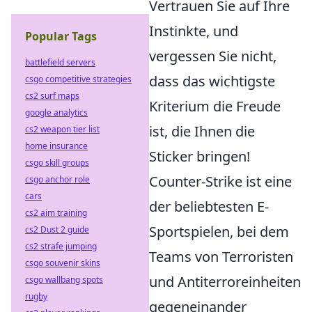
Vertrauen Sie auf Ihre
Instinkte, und
Popular Tags
vergessen Sie nicht,
battlefield servers
dass das wichtigste
csgo competitive strategies
cs2 surf maps
Kriterium die Freude
google analytics
ist, die Ihnen die
cs2 weapon tier list
home insurance
Sticker bringen!
csgo skill groups
Counter-Strike ist eine
csgo anchor role
cars
der beliebtesten E-
cs2 aim training
Sportspielen, bei dem
cs2 Dust 2 guide
cs2 strafe jumping
Teams von Terroristen
csgo souvenir skins
und Antiterroreinheiten
csgo wallbang spots
rugby
gegeneinander