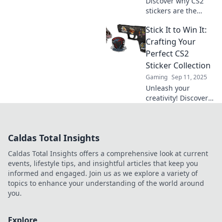
Discover why CS2
stickers are the
hottest collectibles!
Stick It to Win It:
Uncover their value,
trends, and how
Crafting Your
they can boost your
Perfect CS2
gaming experience.
Sticker Collection
Gaming
Sep 11, 2025
Unleash your
creativity! Discover
expert tips and
tricks to craft the
ultimate CS2 sticker
Caldas Total Insights
collection and stand
out in the game.
Caldas Total Insights offers a comprehensive look at current
events, lifestyle tips, and insightful articles that keep you
informed and engaged. Join us as we explore a variety of
topics to enhance your understanding of the world around
you.
Explore