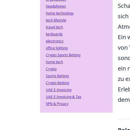
Scha
headphones
home technology
sich
tech lifestyle
Atmo
travel tech
keyboards
Ein 
electronics
von
office lighting
Crypto Sports Betting
sond
home tech
ein 
Crypto
Sports Betting
zu e
Crypto Betting
Erle
UAE E-Invoicing
UAE E-Invoicing & Tax
dem 
VPN & Privacy