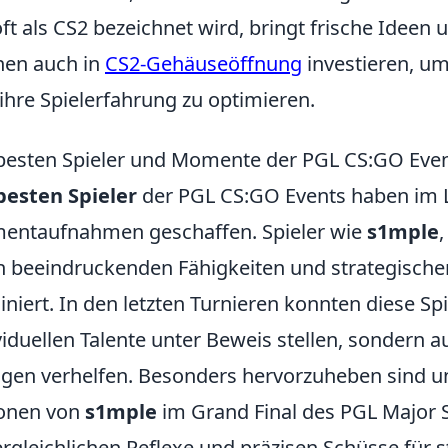
oft als CS2 bezeichnet wird, bringt frische Ideen u
en auch in
CS2-Gehäuseöffnung
investieren, um
ihre Spielerfahrung zu optimieren.
besten Spieler und Momente der PGL CS:GO Even
besten Spieler
der PGL CS:GO Events haben im L
ntaufnahmen geschaffen. Spieler wie
s1mple
n beeindruckenden Fähigkeiten und strategische
niert. In den letzten Turnieren konnten diese Spi
viduellen Talente unter Beweis stellen, sondern 
lgen verhelfen. Besonders hervorzuheben sind u
ionen von
s1mple
im Grand Final des PGL Major 
rgleichlichen Reflexe und präzisen Schüsse für