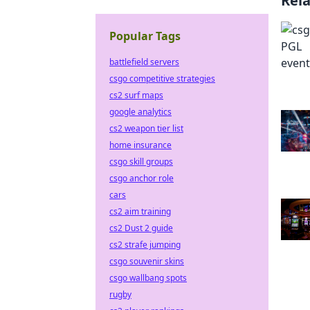
Rel
Popular Tags
battlefield servers
csgo competitive strategies
cs2 surf maps
google analytics
cs2 weapon tier list
home insurance
csgo skill groups
csgo anchor role
cars
cs2 aim training
cs2 Dust 2 guide
cs2 strafe jumping
csgo souvenir skins
csgo wallbang spots
rugby