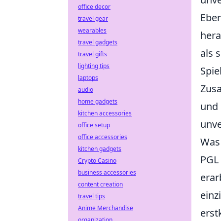
office decor
Eben
travel gear
wearables
hera
travel gadgets
als 
travel gifts
lighting tips
Spie
laptops
Zusa
audio
home gadgets
und 
kitchen accessories
unve
office setup
office accessories
Was 
kitchen gadgets
PGL 
Crypto Casino
business accessories
erar
content creation
einz
travel tips
Anime Merchandise
erst
organization