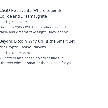
CSGO PGL Events: Where Legends
Collide and Dreams Ignite
Gaming
Sep 9, 2025
Dive into CSGO PGL Events where legends
clash and dreams take flight! Uncover epic
battles, pro tips, and unforgettable moments!
Beyond Bitcoin: Why XRP Is the Smart Bet
for Crypto Casino Players
Gaming
Mar 24, 2026
XRP offers fast, cheap crypto casino fun.
Discover why it's smarter than Bitcoin for your
gaming. Play smarter, win bigger!