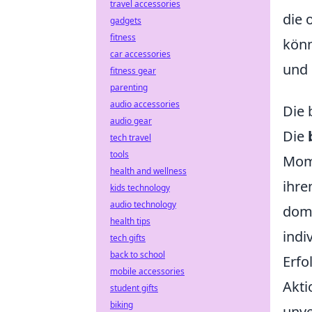
travel accessories
die 
gadgets
fitness
könn
car accessories
und 
fitness gear
parenting
audio accessories
Die 
audio gear
Die
tech travel
tools
Mome
health and wellness
ihre
kids technology
audio technology
domi
health tips
indi
tech gifts
back to school
Erfo
mobile accessories
Akt
student gifts
biking
unve