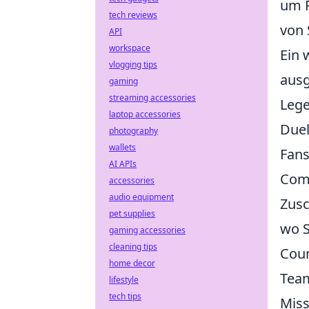
um R
tech reviews
von 
API
workspace
Ein 
vlogging tips
ausg
gaming
streaming accessories
Lege
laptop accessories
Duel
photography
wallets
Fans
AI APIs
Comm
accessories
audio equipment
Zusc
pet supplies
wo S
gaming accessories
cleaning tips
Coun
home decor
Team
lifestyle
tech tips
Miss