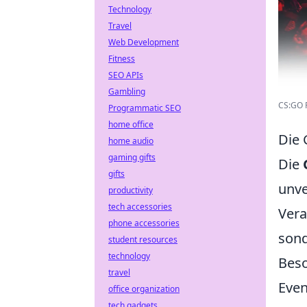
Technology
Travel
Web Development
Fitness
SEO APIs
Gambling
CS:GO P
Programmatic SEO
home office
Die 
home audio
gaming gifts
Die
gifts
unve
productivity
tech accessories
Vera
phone accessories
sond
student resources
technology
Beso
travel
Even
office organization
tech gadgets