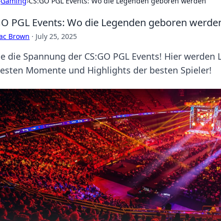
›
Gaming
›
CS:GO PGL Events: Wo die Legenden geboren werden
O PGL Events: Wo die Legenden geboren werde
aac Brown
·
July 25, 2025
be die Spannung der CS:GO PGL Events! Hier werden 
besten Momente und Highlights der besten Spieler!