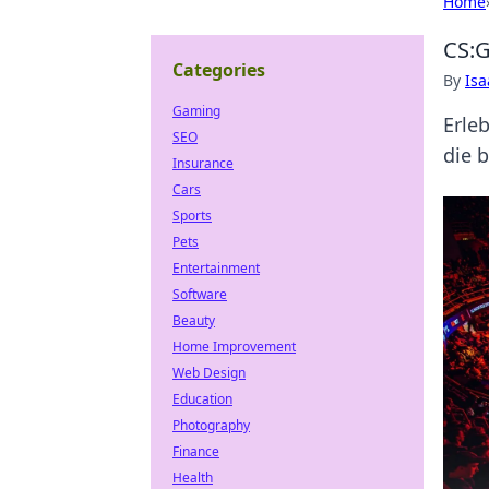
Home
CS:G
Categories
By
Is
Gaming
Erle
SEO
die 
Insurance
Cars
Sports
Pets
Entertainment
Software
Beauty
Home Improvement
Web Design
Education
Photography
Finance
Health