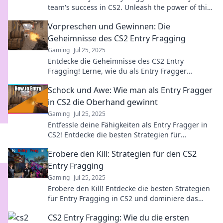
team's success in CS2. Unleash the power of this
unsung hero and elevate your game today!
Vorpreschen und Gewinnen: Die
Geheimnisse des CS2 Entry Fragging
Gaming
Jul 25, 2025
Entdecke die Geheimnisse des CS2 Entry
Fragging! Lerne, wie du als Entry Fragger
dominierst und deine Gegner überlistest!
Schock und Awe: Wie man als Entry Fragger
in CS2 die Oberhand gewinnt
Gaming
Jul 25, 2025
Entfessle deine Fähigkeiten als Entry Fragger in
CS2! Entdecke die besten Strategien für
dominierende Spiele und gewinne die Oberhand!
Erobere den Kill: Strategien für den CS2
Entry Fragging
Gaming
Jul 25, 2025
Erobere den Kill! Entdecke die besten Strategien
für Entry Fragging in CS2 und dominiere das
Match!
CS2 Entry Fragging: Wie du die ersten