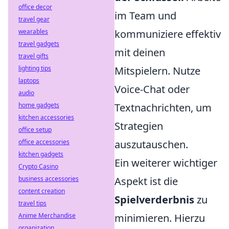
office decor
im Team und
travel gear
wearables
kommuniziere effektiv
travel gadgets
mit deinen
travel gifts
lighting tips
Mitspielern. Nutze
laptops
Voice-Chat oder
audio
home gadgets
Textnachrichten, um
kitchen accessories
Strategien
office setup
office accessories
auszutauschen.
kitchen gadgets
Ein weiterer wichtiger
Crypto Casino
business accessories
Aspekt ist die
content creation
Spielverderbnis
zu
travel tips
Anime Merchandise
minimieren. Hierzu
organization