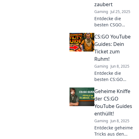
zaubert
Gaming
Jul 25, 2025
Entdecke die
besten CSGO
Tricks mit unseren
CS:GO YouTube
effektiven YouTube
Guides! Werde
Guides: Dein
zum Pro und
Ticket zum
beeindrucke deine
Ruhm!
Freunde!
Gaming
Jun 8, 2025
Entdecke die
besten CS:GO
YouTube Guides
Geheime Kniffe
und erobere die
Shooter-Welt! Dein
der CS:GO
Weg zu
YouTube Guides
Spitzenergebnissen
enthüllt!
und Ruhm beginnt
Gaming
Jun 8, 2025
hier!
Entdecke geheime
Tricks aus den