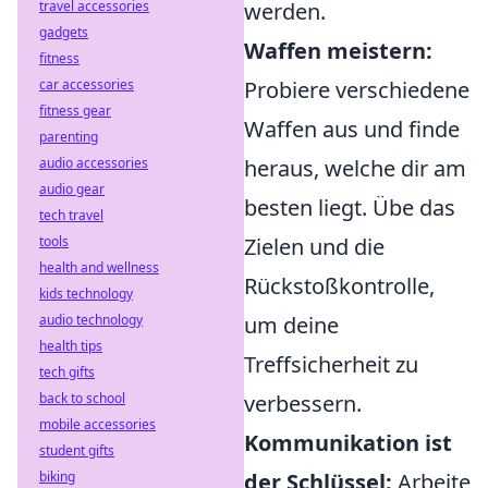
travel accessories
werden.
gadgets
Waffen meistern:
fitness
car accessories
Probiere verschiedene
fitness gear
Waffen aus und finde
parenting
audio accessories
heraus, welche dir am
audio gear
besten liegt. Übe das
tech travel
tools
Zielen und die
health and wellness
Rückstoßkontrolle,
kids technology
audio technology
um deine
health tips
Treffsicherheit zu
tech gifts
back to school
verbessern.
mobile accessories
Kommunikation ist
student gifts
biking
der Schlüssel:
Arbeite