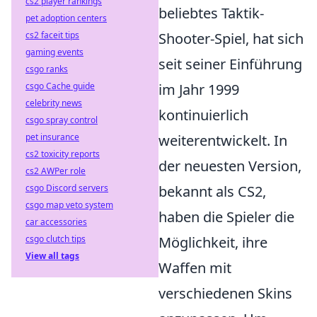
cs2 player rankings
beliebtes Taktik-
pet adoption centers
cs2 faceit tips
Shooter-Spiel, hat sich
gaming events
seit seiner Einführung
csgo ranks
csgo Cache guide
im Jahr 1999
celebrity news
kontinuierlich
csgo spray control
pet insurance
weiterentwickelt. In
cs2 toxicity reports
der neuesten Version,
cs2 AWPer role
csgo Discord servers
bekannt als CS2,
csgo map veto system
haben die Spieler die
car accessories
csgo clutch tips
Möglichkeit, ihre
View all tags
Waffen mit
verschiedenen Skins