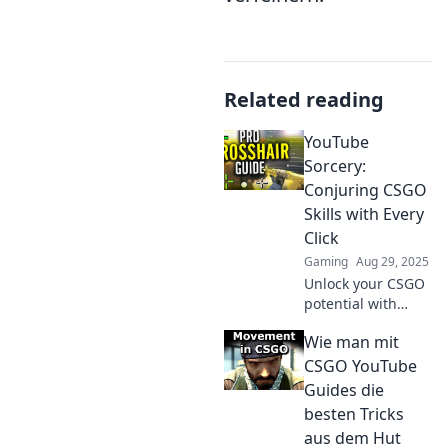
Related reading
YouTube
Sorcery:
Conjuring CSGO
Skills with Every
Click
Gaming
Aug 29, 2025
Unlock your CSGO
potential with
YouTube Sorcery!
Wie man mit
Discover game-
changing tips and
CSGO YouTube
tricks to elevate
Guides die
your skills with
besten Tricks
every click!
aus dem Hut