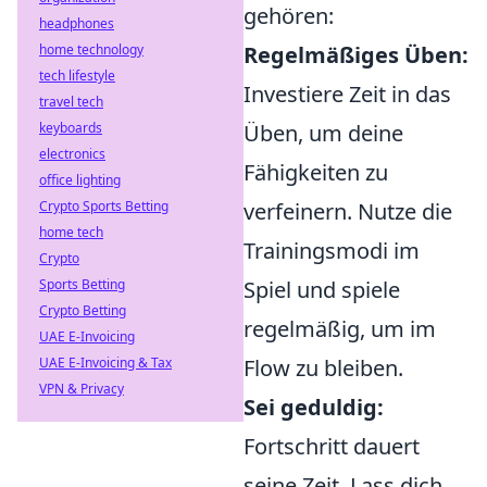
gehören:
headphones
home technology
Regelmäßiges Üben:
tech lifestyle
Investiere Zeit in das
travel tech
keyboards
Üben, um deine
electronics
Fähigkeiten zu
office lighting
Crypto Sports Betting
verfeinern. Nutze die
home tech
Trainingsmodi im
Crypto
Sports Betting
Spiel und spiele
Crypto Betting
regelmäßig, um im
UAE E-Invoicing
UAE E-Invoicing & Tax
Flow zu bleiben.
VPN & Privacy
Sei geduldig:
Fortschritt dauert
seine Zeit. Lass dich