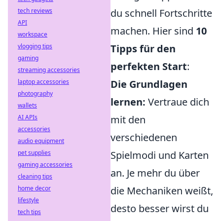
tech reviews
du schnell Fortschritte
API
machen. Hier sind
10
workspace
vlogging tips
Tipps für den
gaming
perfekten Start
:
streaming accessories
laptop accessories
Die Grundlagen
photography
lernen:
Vertraue dich
wallets
AI APIs
mit den
accessories
verschiedenen
audio equipment
pet supplies
Spielmodi und Karten
gaming accessories
an. Je mehr du über
cleaning tips
home decor
die Mechaniken weißt,
lifestyle
desto besser wirst du
tech tips