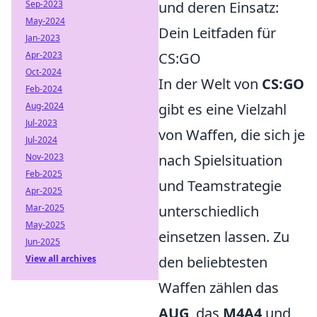
Sep-2023
und deren Einsatz:
May-2024
Dein Leitfaden für
Jan-2023
Apr-2023
CS:GO
Oct-2024
In der Welt von
CS:GO
Feb-2024
Aug-2024
gibt es eine Vielzahl
Jul-2023
von Waffen, die sich je
Jul-2024
Nov-2023
nach Spielsituation
Feb-2025
und Teamstrategie
Apr-2025
Mar-2025
unterschiedlich
May-2025
einsetzen lassen. Zu
Jun-2025
View all archives
den beliebtesten
Waffen zählen das
AUG
, das
M4A4
und