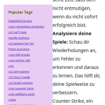
nicht entmutigen,
Popular Tags
wenn du nicht sofort
battlefield servers
erfolgreich bist.
csgo competitive strategies
cs2 surf maps
Analysiere deine
google analytics
Spiele:
Schau dir
cs2 weapon tier list
home insurance
Wiederholungen an,
csgo skill groups
um Fehler zu
csgo anchor role
cars
erkennen und daraus
cs2 aim training
zu lernen. Das hilft dir,
cs2 Dust 2 guide
cs2 strafe jumping
deine Spielweise zu
csgo souvenir skins
verbessern.
csgo wallbang spots
rugby
Counter-Strike, ein