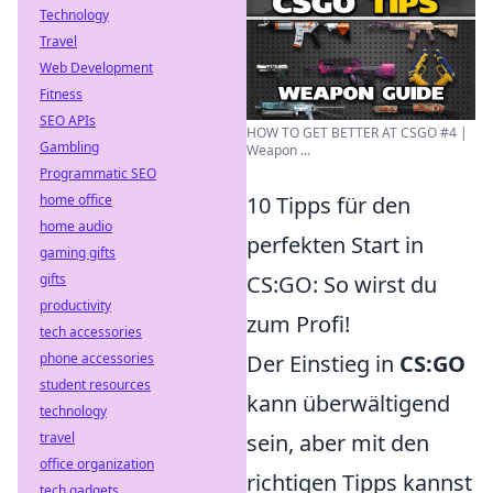
Technology
Travel
Web Development
Fitness
SEO APIs
HOW TO GET BETTER AT CSGO #4 |
Gambling
Weapon ...
Programmatic SEO
home office
10 Tipps für den
home audio
perfekten Start in
gaming gifts
gifts
CS:GO: So wirst du
productivity
zum Profi!
tech accessories
phone accessories
Der Einstieg in
CS:GO
student resources
kann überwältigend
technology
travel
sein, aber mit den
office organization
richtigen Tipps kannst
tech gadgets