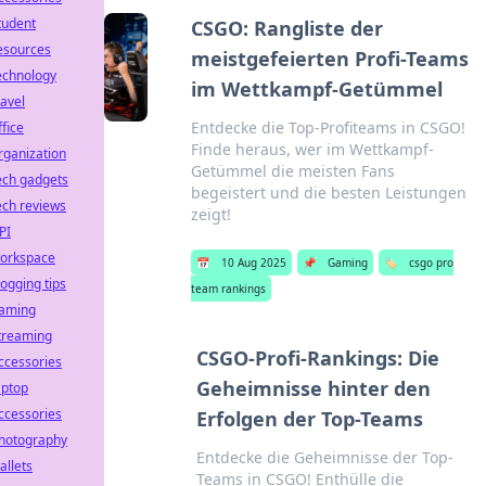
tudent
CSGO: Rangliste der
esources
meistgefeierten Profi-Teams
echnology
im Wettkampf-Getümmel
ravel
Entdecke die Top-Profiteams in CSGO!
ffice
Finde heraus, wer im Wettkampf-
rganization
Getümmel die meisten Fans
ech gadgets
begeistert und die besten Leistungen
ech reviews
zeigt!
PI
orkspace
📅
10 Aug 2025
📌
Gaming
🏷️
csgo pro
logging tips
team rankings
aming
treaming
CSGO-Profi-Rankings: Die
ccessories
Geheimnisse hinter den
aptop
ccessories
Erfolgen der Top-Teams
hotography
Entdecke die Geheimnisse der Top-
allets
Teams in CSGO! Enthülle die