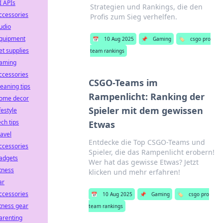
I APIs
Strategien und Rankings, die den
ccessories
Profis zum Sieg verhelfen.
udio
quipment
📅
10 Aug 2025
📌
Gaming
🏷️
csgo pro
et supplies
team rankings
aming
ccessories
CSGO-Teams im
leaning tips
Rampenlicht: Ranking der
ome decor
Spieler mit dem gewissen
ifestyle
ech tips
Etwas
ravel
Entdecke die Top CSGO-Teams und
ccessories
Spieler, die das Rampenlicht erobern!
adgets
Wer hat das gewisse Etwas? Jetzt
itness
klicken und mehr erfahren!
ar
ccessories
📅
10 Aug 2025
📌
Gaming
🏷️
csgo pro
itness gear
team rankings
arenting