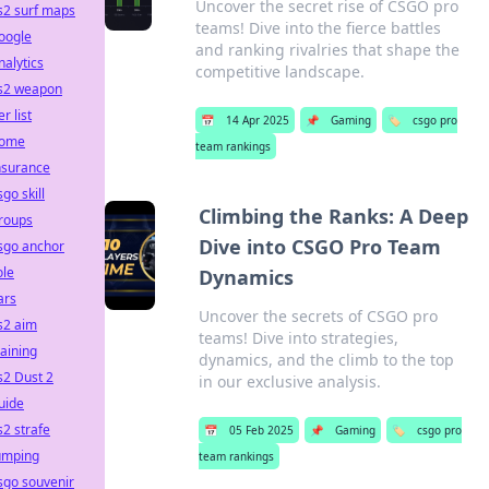
Uncover the secret rise of CSGO pro
s2 surf maps
teams! Dive into the fierce battles
oogle
and ranking rivalries that shape the
nalytics
competitive landscape.
s2 weapon
er list
📅
14 Apr 2025
📌
Gaming
🏷️
csgo pro
ome
team rankings
nsurance
sgo skill
Climbing the Ranks: A Deep
roups
Dive into CSGO Pro Team
sgo anchor
ole
Dynamics
ars
Uncover the secrets of CSGO pro
s2 aim
teams! Dive into strategies,
raining
dynamics, and the climb to the top
s2 Dust 2
in our exclusive analysis.
uide
s2 strafe
📅
05 Feb 2025
📌
Gaming
🏷️
csgo pro
umping
team rankings
sgo souvenir