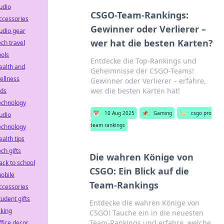
udio
CSGO-Team-Rankings:
ccessories
Gewinner oder Verlierer –
udio gear
wer hat die besten Karten?
ech travel
ools
Entdecke die Top-Rankings und
ealth and
Geheimnisse der CSGO-Teams!
ellness
Gewinner oder Verlierer – erfahre,
wer die besten Karten hat!
ids
echnology
📅
10 Aug 2025
📌
Gaming
🏷️
csgo pro
udio
team rankings
echnology
ealth tips
ech gifts
Die wahren Könige von
ack to school
CSGO: Ein Blick auf die
obile
Team-Rankings
ccessories
tudent gifts
Entdecke die wahren Könige von
iking
CSGO! Tauche ein in die neuesten
Team-Rankings und erfahre, welche
ffice decor