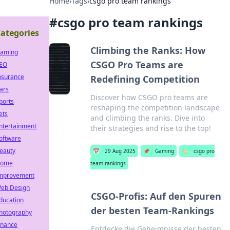
Home
›
Tags
›
csgo pro team rankings
#
csgo pro team rankings
ategories
Climbing the Ranks: How
aming
CSGO Pro Teams are
EO
nsurance
Redefining Competition
ars
Discover how CSGO pro teams are
ports
reshaping the competition landscape
ets
and climbing the ranks. Dive into
ntertainment
their strategies and rise to the top!
oftware
eauty
📅
29 Aug 2025
📌
Gaming
🏷️
csgo pro
ome
team rankings
mprovement
eb Design
CSGO-Profis: Auf den Spuren
ducation
der besten Team-Rankings
hotography
inance
Entdecke die Geheimnisse der besten