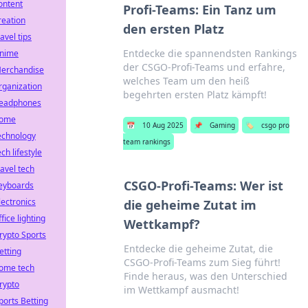
ontent
Profi-Teams: Ein Tanz um
reation
den ersten Platz
ravel tips
Entdecke die spannendsten Rankings
nime
der CSGO-Profi-Teams und erfahre,
erchandise
welches Team um den heiß
rganization
begehrten ersten Platz kämpft!
eadphones
ome
📅
10 Aug 2025
📌
Gaming
🏷️
csgo pro
echnology
team rankings
ech lifestyle
ravel tech
CSGO-Profi-Teams: Wer ist
eyboards
lectronics
die geheime Zutat im
ffice lighting
Wettkampf?
rypto Sports
Entdecke die geheime Zutat, die
etting
CSGO-Profi-Teams zum Sieg führt!
ome tech
Finde heraus, was den Unterschied
rypto
im Wettkampf ausmacht!
ports Betting