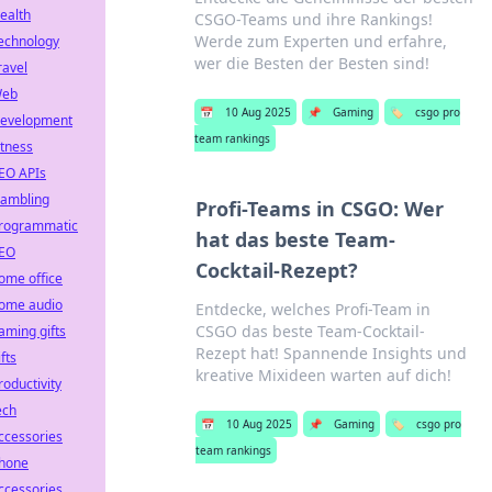
ealth
CSGO-Teams und ihre Rankings!
Werde zum Experten und erfahre,
echnology
wer die Besten der Besten sind!
ravel
eb
📅
10 Aug 2025
📌
Gaming
🏷️
csgo pro
evelopment
team rankings
itness
EO APIs
ambling
Profi-Teams in CSGO: Wer
rogrammatic
hat das beste Team-
EO
Cocktail-Rezept?
ome office
ome audio
Entdecke, welches Profi-Team in
CSGO das beste Team-Cocktail-
aming gifts
Rezept hat! Spannende Insights und
ifts
kreative Mixideen warten auf dich!
roductivity
ech
📅
10 Aug 2025
📌
Gaming
🏷️
csgo pro
ccessories
team rankings
hone
ccessories