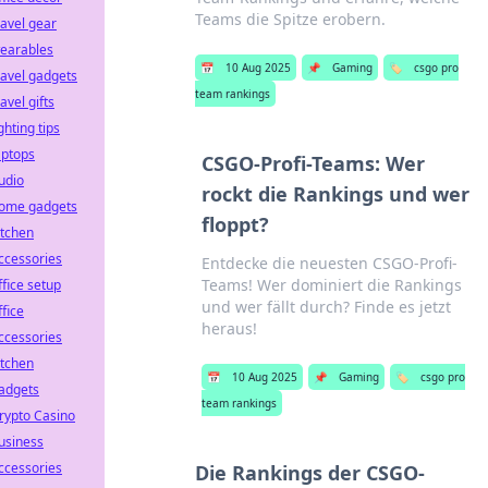
Teams die Spitze erobern.
ravel gear
earables
📅
10 Aug 2025
📌
Gaming
🏷️
csgo pro
ravel gadgets
team rankings
ravel gifts
ighting tips
aptops
CSGO-Profi-Teams: Wer
udio
rockt die Rankings und wer
ome gadgets
floppt?
itchen
ccessories
Entdecke die neuesten CSGO-Profi-
Teams! Wer dominiert die Rankings
ffice setup
und wer fällt durch? Finde es jetzt
ffice
heraus!
ccessories
itchen
📅
10 Aug 2025
📌
Gaming
🏷️
csgo pro
adgets
team rankings
rypto Casino
usiness
ccessories
Die Rankings der CSGO-