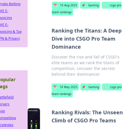
rypto Betting
📅
10 Aug 2025
📌
Gaming
🏷️
csgo pro
AE E-
team rankings
nvoicing
AE E-
Ranking the Titans: A Deep
nvoicing & Tax
Dive into CSGO Pro Team
PN & Privacy
Dominance
Discover the rise and fall of CSGO's
elite teams as we rank the titans of
competition. Uncover the secrets
behind their dominance!
opular
ags
📅
18 May 2025
📌
Gaming
🏷️
csgo pro
team rankings
attlefield
ervers
sgo
Ranking Rivals: The Unseen
ompetitive
Climb of CSGO Pro Teams
trategies