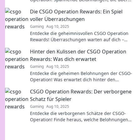
Skins und Münzen hinausgehen!
Die CSGO Operation Rewards: Ein Spiel
voller Überraschungen
Gaming
Aug 10, 2025
Entdecke die geheimnisvollen CSGO Operation
Rewards! Überraschungen warten auf dich –
erfahre alles über die besten Belohnungen und
Hinter den Kulissen der CSGO Operation
mehr!
Rewards: Was dich erwartet
Gaming
Aug 10, 2025
Entdecke die geheimen Belohnungen der CSGO-
Operation! Was erwartet dich hinter den
Kulissen? Lass dir die besten Tipps nicht
CSGO Operation Rewards: Der verborgene
entgehen!
Schatz für Spieler
Gaming
Aug 10, 2025
Entdecke die verborgenen Schätze der CSGO-
Operation! Finde heraus, welche Belohnungen
auf dich warten und wie du sie maximieren
kannst!